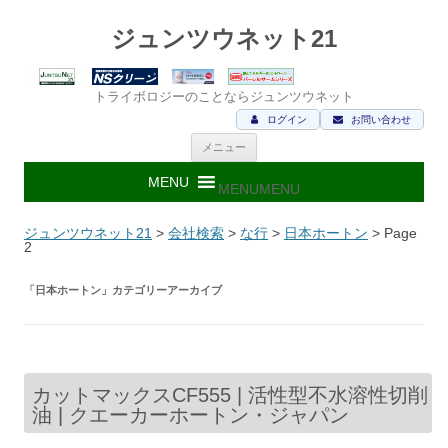
ジュンツウネット21
トライボロジーのことならジュンツウネット
ログイン
お問い合わせ
コ
メニュー
ン
テ
ン
MENU
MENU
ツ
へ
ス
ジュンツウネット21
>
会社検索
>
な行
>
日本ホートン
> Page
キ
2
ッ
プ
「
日本ホートン
」カテゴリーアーカイブ
カットマックスCF555 | 活性型不水溶性切削
油 | クエーカーホートン・ジャパン