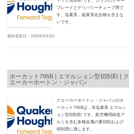
ィック潤滑剤 です。ガラスのシャー
ブレードとデリバリーチューブ用で
す。塩素系，硫黄系化合物を含まな
いです。
最終更新日：2026年8月5日
ホーカット795B | エマルション型切削剤 | ク
エーカーホートン・ジャパン
クエーカーホートン・ジャパンのホ
ーカット795Bは，非塩素系 エマルシ
ョン型切削剤 です。航空機用鋳造ア
ルミを含む多種金属の重切削および
研削用に適します。