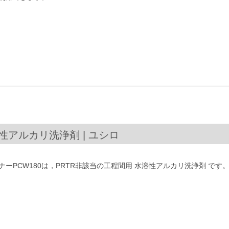
溶性アルカリ洗浄剤 | ユシロ
ーPCW180は，PRTR非該当の工程間用 水溶性アルカリ洗浄剤 で