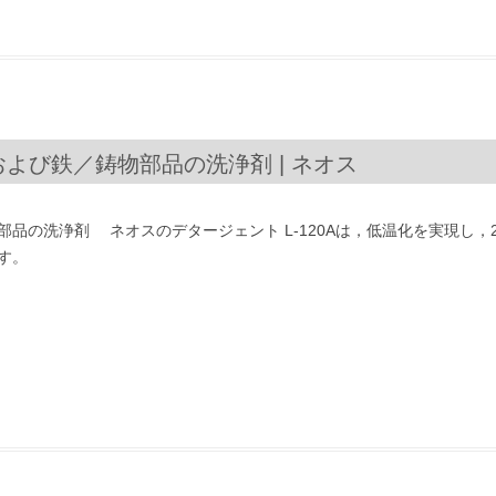
ルミおよび鉄／鋳物部品の洗浄剤 | ネオス
品の洗浄剤 ネオスのデタージェント L-120Aは，低温化を実現し，
す。