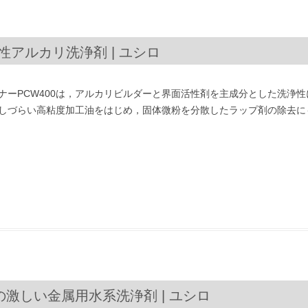
溶性アルカリ洗浄剤 | ユシロ
ナーPCW400は，アルカリビルダーと界面活性剤を主成分とした洗浄性
しづらい高粘度加工油をはじめ，固体微粉を分散したラップ剤の除去に
れの激しい金属用水系洗浄剤 | ユシロ