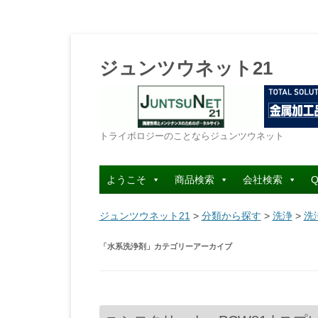
ジュンツウネット21
トライボロジーのことならジュンツウネット
ようこそ
商品検索
会社検索
Q
ジュンツウネット21
>
分類から探す
>
洗浄
>
洗
「
水系洗浄剤
」カテゴリーアーカイブ