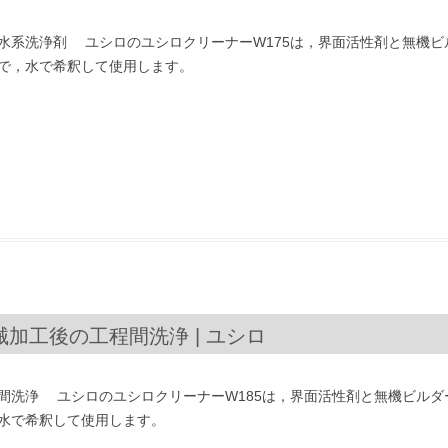
水系洗浄剤 ユシロのユシロクリーナーW175は，界面活性剤と無機
で，水で希釈して使用します。
械加工後の工程間洗浄 | ユシロ
間洗浄 ユシロのユシロクリーナーW185は，界面活性剤と無機ビル
水で希釈して使用します。