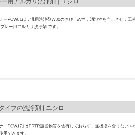
レー用アルカリ洗浄剤 | ユシロ
ナーPCW81は，汎用洗浄剤W80のさび止め性，消泡性を向上させ，
スプレー用アルカリ洗浄剤 です。
性タイプの洗浄剤 | ユシロ
ーPCW171はPRTR該当物質を含有しておらず，無機塩を含まない 
使用できます。