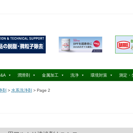
コ
ン
&A
潤滑剤
金属加工
洗浄
環境対策
測定・
テ
ン
ツ
浄剤
>
水系洗浄剤
> Page 2
へ
ス
キ
ッ
プ