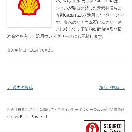
パンのシェル ガダス S4 Z100Aは，
シェルが独自開発した新素材増ちょ
う剤Gadus ZXを活用したグリースで
す。従来のリチウム石けんグリース
と比較して，圧倒的な耐熱性及び長
寿命性を有し，汎用ウレアグリースにも匹敵します。
最終更新日：2024年8月2日
投
←
過去の投稿
新しい投稿
→
稿
ナ
》会社概要
》ご利用に際して・プライバシーポリシー
Copyright ©
潤滑通
ビ
信社
All Rights Reserved.
ゲ
ー