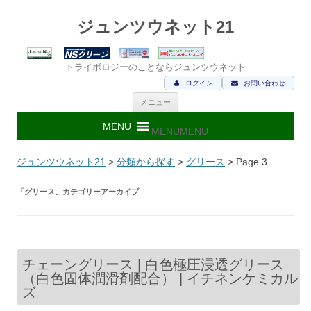
ジュンツウネット21
トライボロジーのことならジュンツウネット
ログイン
お問い合わせ
コ
メニュー
ン
テ
ン
MENU
MENU
ツ
へ
ス
ジュンツウネット21
>
分類から探す
>
グリース
> Page 3
キ
ッ
プ
「
グリース
」カテゴリーアーカイブ
チェーングリース | 白色極圧浸透グリース
（白色固体潤滑剤配合） | イチネンケミカル
ズ