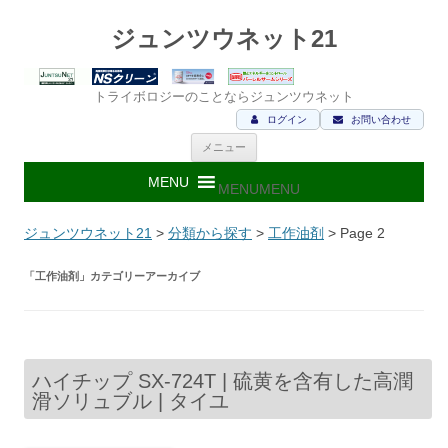
ジュンツウネット21
トライボロジーのことならジュンツウネット
ログイン
お問い合わせ
コ
メニュー
ン
テ
ン
MENU
MENU
ツ
へ
ス
ジュンツウネット21
>
分類から探す
>
工作油剤
> Page 2
キ
ッ
プ
「
工作油剤
」カテゴリーアーカイブ
ハイチップ SX-724T | 硫黄を含有した高潤
滑ソリュブル | タイユ