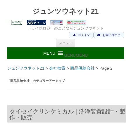
ジュンツウネット21
トライボロジーのことならジュンツウネット
ログイン
お問い合わせ
コ
メニュー
ン
テ
ン
MENU
MENU
ツ
へ
ス
ジュンツウネット21
>
会社検索
>
商品供給会社
> Page 2
キ
ッ
プ
「
商品供給会社
」カテゴリーアーカイブ
タイセイクリンケミカル | 洗浄装置設計・製
作・販売