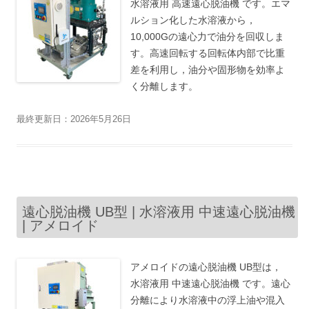
水溶液用 高速遠心脱油機 です。エマ
ルション化した水溶液から，
10,000Gの遠心力で油分を回収しま
す。高速回転する回転体内部で比重
差を利用し，油分や固形物を効率よ
く分離します。
最終更新日：2026年5月26日
遠心脱油機 UB型 | 水溶液用 中速遠心脱油機
| アメロイド
アメロイドの遠心脱油機 UB型は，
水溶液用 中速遠心脱油機 です。遠心
分離により水溶液中の浮上油や混入