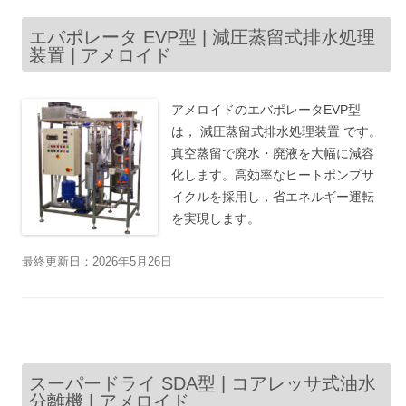
エバポレータ EVP型 | 減圧蒸留式排水処理
装置 | アメロイド
アメロイドのエバポレータEVP型
は， 減圧蒸留式排水処理装置 です。
真空蒸留で廃水・廃液を大幅に減容
化します。高効率なヒートポンプサ
イクルを採用し，省エネルギー運転
を実現します。
最終更新日：2026年5月26日
スーパードライ SDA型 | コアレッサ式油水
分離機 | アメロイド