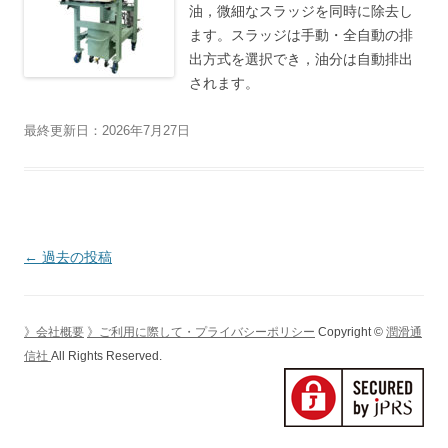
油，微細なスラッジを同時に除去し
ます。スラッジは手動・全自動の排
出方式を選択でき，油分は自動排出
されます。
最終更新日：2026年7月27日
投
←
過去の投稿
稿
ナ
》会社概要
》ご利用に際して・プライバシーポリシー
Copyright ©
潤滑通
ビ
信社
All Rights Reserved.
ゲ
ー
シ