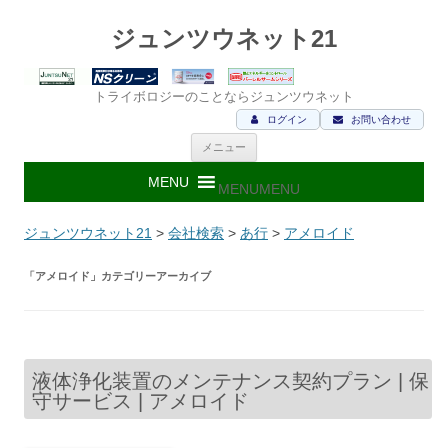
ジュンツウネット21
トライボロジーのことならジュンツウネット
ログイン
お問い合わせ
コ
メニュー
ン
テ
ン
MENU
MENU
ツ
へ
ス
ジュンツウネット21
>
会社検索
>
あ行
>
アメロイド
キ
ッ
プ
「
アメロイド
」カテゴリーアーカイブ
液体浄化装置のメンテナンス契約プラン | 保
守サービス | アメロイド