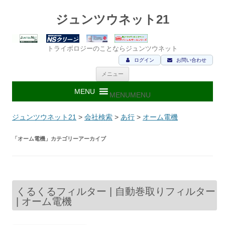
ジュンツウネット21
トライボロジーのことならジュンツウネット
ログイン
お問い合わせ
コ
メニュー
ン
テ
ン
MENU
MENU
ツ
へ
ス
ジュンツウネット21
>
会社検索
>
あ行
>
オーム電機
キ
ッ
プ
「
オーム電機
」カテゴリーアーカイブ
くるくるフィルター | 自動巻取りフィルター
| オーム電機