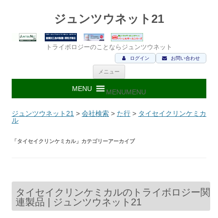
ジュンツウネット21
トライボロジーのことならジュンツウネット
ログイン
お問い合わせ
コ
メニュー
ン
テ
ン
MENU
MENU
ツ
へ
ス
ジュンツウネット21
>
会社検索
>
た行
>
タイセイクリンケミカ
キ
ル
ッ
プ
「
タイセイクリンケミカル
」カテゴリーアーカイブ
タイセイクリンケミカルのトライボロジー関
連製品 | ジュンツウネット21