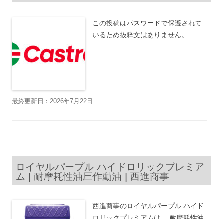
この投稿はパスワードで保護されて
いるため抜粋文はありません。
最終更新日：2026年7月22日
ロイヤルパープル ハイドロリックプレミア
ム | 耐摩耗性油圧作動油 | 西進商事
西進商事のロイヤルパープル ハイド
ロリックプレミアムは， 耐摩耗性油