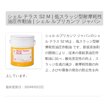
シェル テラス S2 M | 低スラッジ型耐摩耗性
油圧作動油 | シェル ルブリカンツ ジャパン
シェル ルブリカンツ ジャパンのシェ
ル テラス S2 Mは， 低スラッジ型耐
摩耗性油圧作動油 です。新規添加剤
の開発により，従来の亜鉛系油圧作
動油に比べ，酸化安定性の向上，ス
ラッジ生成の減少，耐摩耗性能の向
上，さびや腐食の発生の防止性を向
上しています。
最終更新日：2024年8月2日