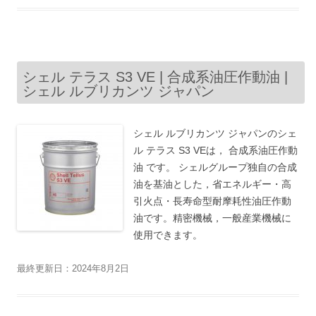
シェル テラス S3 VE | 合成系油圧作動油 |
シェル ルブリカンツ ジャパン
シェル ルブリカンツ ジャパンのシェ
ル テラス S3 VEは， 合成系油圧作動
油 です。 シェルグループ独自の合成
油を基油とした，省エネルギー・高
引火点・長寿命型耐摩耗性油圧作動
油です。精密機械，一般産業機械に
使用できます。
最終更新日：2024年8月2日