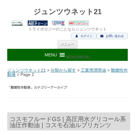
ジュンツウネット21
トライボロジーのことならジュンツウネット
ログイン
お問い合わせ
コ
メニュー
ン
テ
ン
MENU
MENU
ツ
へ
ス
ジュンツウネット21
>
分類から探す
>
工業用潤滑油
>
難燃性作
キ
動液
> Page 2
ッ
プ
「
難燃性作動液
」カテゴリーアーカイブ
コスモフルードGS | 高圧用水グリコール系
油圧作動油 | コスモ石油ルブリカンツ