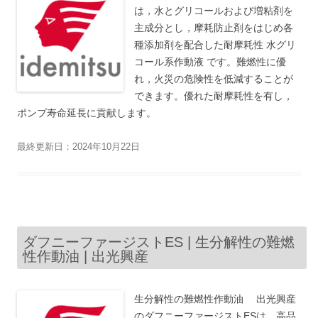
は，水とグリコールおよび増粘剤を
主成分とし，摩耗防止剤をはじめ各
種添加剤を配合した耐摩耗性 水グリ
コール系作動液 です。難燃性に優
れ，火災の危険性を低減することが
できます。優れた耐摩耗性を有し，
ポンプ寿命延長に貢献します。
最終更新日：2024年10月22日
ダフニーファージストES | 生分解性の難燃
性作動油 | 出光興産
生分解性の難燃性作動油 出光興産
のダフニーファージストESは，高品