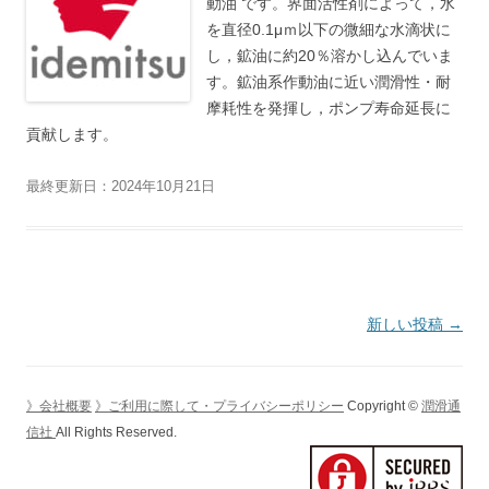
動油 です。界面活性剤によって，水
を直径0.1μｍ以下の微細な水滴状に
し，鉱油に約20％溶かし込んでいま
す。鉱油系作動油に近い潤滑性・耐
摩耗性を発揮し，ポンプ寿命延長に
貢献します。
最終更新日：2024年10月21日
投
新しい投稿
→
稿
ナ
》会社概要
》ご利用に際して・プライバシーポリシー
Copyright ©
潤滑通
ビ
信社
All Rights Reserved.
ゲ
ー