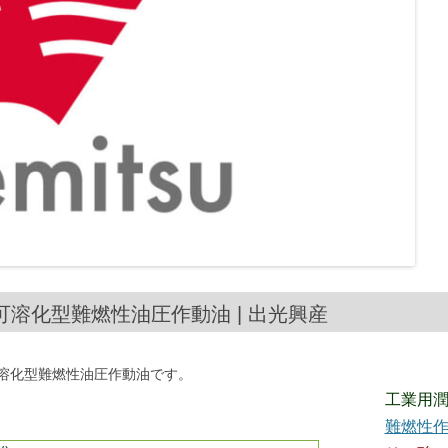
水可溶化型難燃性油圧作動油 | 出光興産
可溶化型難燃性油圧作動油です。
工業用
難燃性