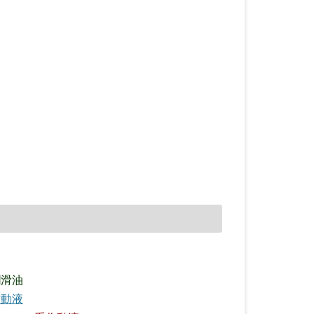
潤滑油
作動液