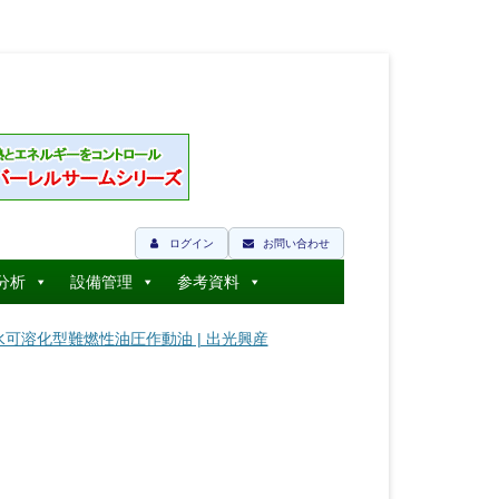
ログイン
お問い合わせ
分析
設備管理
参考資料
 水可溶化型難燃性油圧作動油 | 出光興産