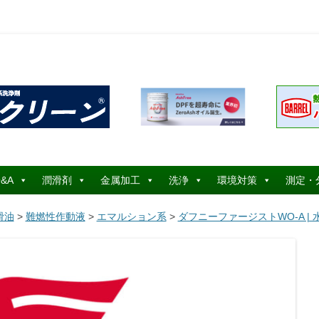
コ
ン
&A
潤滑剤
金属加工
洗浄
環境対策
測定・
テ
ン
ツ
滑油
>
難燃性作動液
>
エマルション系
>
ダフニーファージストWO-A |
へ
ス
キ
ッ
プ