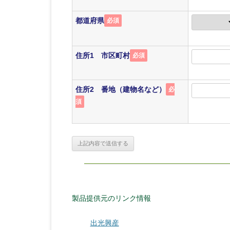
都道府県
必須
住所1 市区町村
必須
住所2 番地（建物名など）
必
須
製品提供元のリンク情報
出光興産