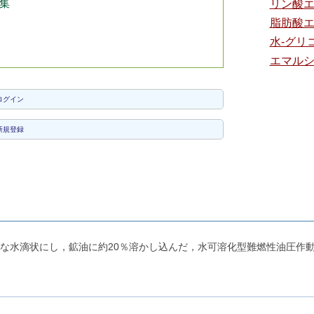
集
リン酸
脂肪酸
水-グリ
エマル
ログイン
新規登録
細な水滴状にし，鉱油に約20％溶かし込んだ，水可溶化型難燃性油圧作