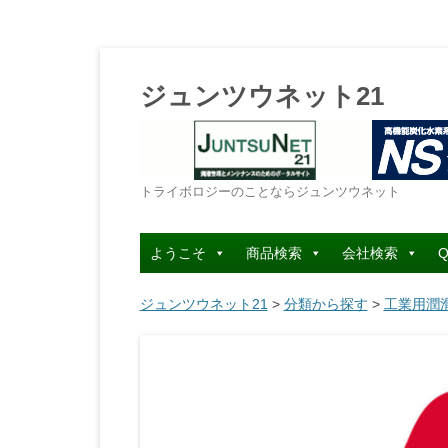
ジュンツウネット21
トライボロジーのことならジュンツウネット
ようこそ
商品検索
会社検索
Q
ジュンツウネット21
>
分類から探す
>
工業用潤