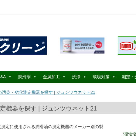
コ
ン
&A
潤滑剤
金属加工
洗浄
環境対策
測定・
テ
ン
ツ
汚染・劣化測定機器を探す | ジュンツウネット21
へ
ス
キ
ッ
機器を探す | ジュンツウネット21
プ
化測定に使用される潤滑油の測定機器のメーカー別の製
潤滑