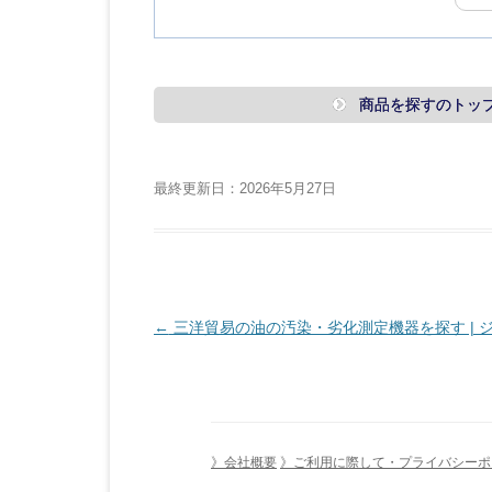
商品を探すのトッ
最終更新日：2026年5月27日
投
←
三洋貿易の油の汚染・劣化測定機器を探す | 
稿
ナ
ビ
ゲ
》会社概要
》ご利用に際して・プライバシーポ
ー