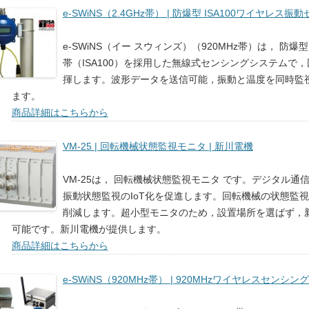
e-SWiNS（2.4GHz帯） | 防爆型 ISA100ワイヤレス振
e-SWiNS（イー スウィンズ）（920MHz帯）は， 防爆型
帯（ISA100）を採用した無線式センシングシステムで
揮します。波形データを送信可能，振動と温度を同時監
ます。
商品詳細はこちらから
VM-25 | 回転機械状態監視モニタ | 新川電機
VM-25は， 回転機械状態監視モニタ です。デジタル通信（
振動状態監視のIoT化を促進します。回転機械の状態監
削減します。超小型モニタのため，設置場所を選ばず，
可能です。新川電機が提供します。
商品詳細はこちらから
e-SWiNS（920MHz帯） | 920MHzワイヤレスセンシン