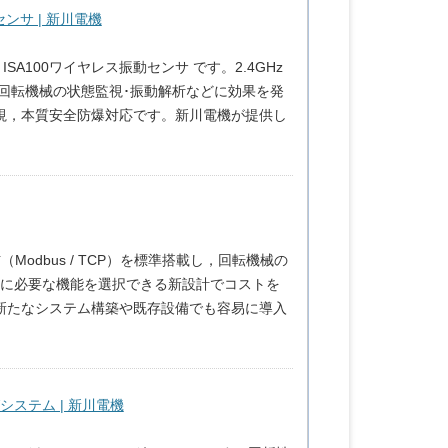
動センサ | 新川電機
 ISA100ワイヤレス振動センサ です。2.4GHz
，回転機械の状態監視･振動解析などに効果を発
視，本質安全防爆対応です。新川電機が提供し
Modbus / TCP）を標準搭載し，回転機械の
視に必要な機能を選択できる新設計でコストを
新たなシステム構築や既存設備でも容易に導入
グシステム | 新川電機