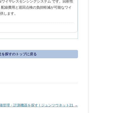
0MHzワイヤレスセンシングシステム です。回析性
し，配線費用と巡回点検の負担軽減が可能なワイ
提供します。
社を探すのトップに戻る
備管理・計測機器を探す | ジュンツウネット21
→