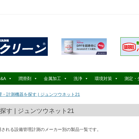
コ
ン
&A
潤滑剤
金属加工
洗浄
環境対策
測定・
テ
ン
ツ
・計測機器を探す | ジュンツウネット21
へ
ス
キ
ッ
す | ジュンツウネット21
プ
用される設備管理計測のメーカー別の製品一覧です。