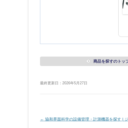
商品を探すのトッ
最終更新日：2026年5月27日
投
←
協和界面科学の設備管理・計測機器を探す | 
稿