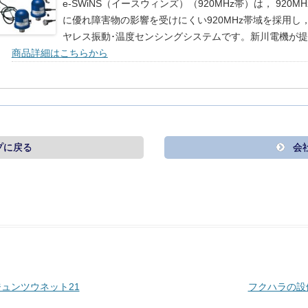
e-SWiNS（イースウィンズ）（920MHz帯）は， 92
に優れ障害物の影響を受けにくい920MHz帯域を採用
ヤレス振動･温度センシングシステムです。新川電機が
商品詳細はこちらから
プに戻る
会
ジュンツウネット21
フクハラの設