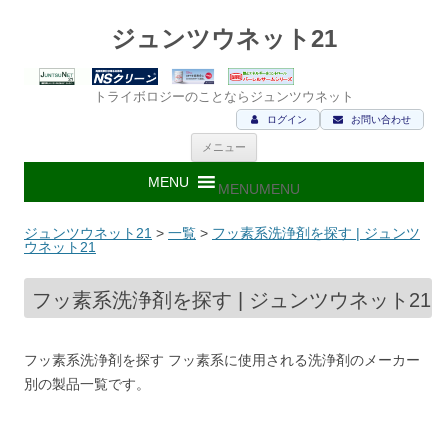
ジュンツウネット21
トライボロジーのことならジュンツウネット
ログイン
お問い合わせ
コ
メニュー
ン
テ
ン
MENU
MENU
ツ
へ
ス
ジュンツウネット21
>
一覧
>
フッ素系洗浄剤を探す | ジュンツ
キ
ウネット21
ッ
プ
フッ素系洗浄剤を探す | ジュンツウネット21
フッ素系洗浄剤を探す フッ素系に使用される洗浄剤のメーカー
別の製品一覧です。