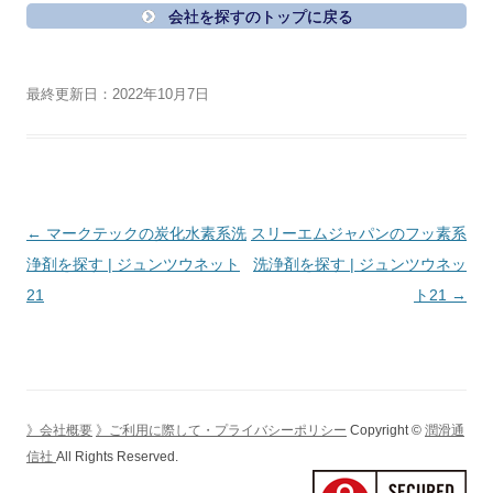
会社を探すのトップに戻る
最終更新日：2022年10月7日
投
←
マークテックの炭化水素系洗
スリーエムジャパンのフッ素系
稿
浄剤を探す | ジュンツウネット
洗浄剤を探す | ジュンツウネッ
ナ
21
ト21
→
ビ
ゲ
ー
シ
》会社概要
》ご利用に際して・プライバシーポリシー
Copyright ©
潤滑通
ョ
信社
All Rights Reserved.
ン