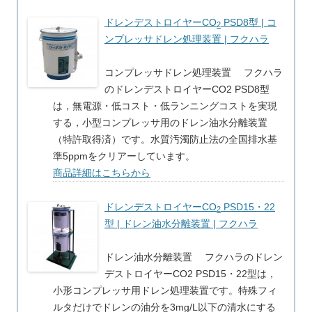
ドレンデストロイヤーCO
PSD8型 | コ
2
ンプレッサドレン処理装置 | フクハラ
コンプレッサドレン処理装置 フクハラ
のドレンデストロイヤーCO2 PSD8型
は，無電源・低コスト・低ランニングコストを実現
する，小型コンプレッサ用のドレン油水分離装置
（特許取得済）です。水質汚濁防止法の全国排水基
準5ppmをクリアーしています。
商品詳細はこちらから
ドレンデストロイヤーCO
PSD15・22
2
型 | ドレン油水分離装置 | フクハラ
ドレン油水分離装置 フクハラのドレン
デストロイヤーCO2 PSD15・22型は，
小形コンプレッサ用ドレン処理装置です。特殊フィ
ルタだけでドレンの油分を3mg/L以下の清水にする