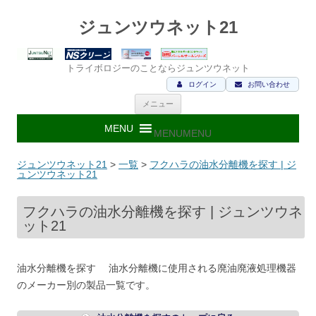
ジュンツウネット21
トライボロジーのことならジュンツウネット
ログイン
お問い合わせ
コ
メニュー
ン
テ
ン
MENU
MENU
ツ
へ
ス
ジュンツウネット21
>
一覧
>
フクハラの油水分離機を探す | ジ
キ
ュンツウネット21
ッ
プ
フクハラの油水分離機を探す | ジュンツウネ
ット21
油水分離機を探す 油水分離機に使用される廃油廃液処理機器
のメーカー別の製品一覧です。