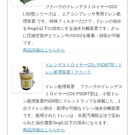
フクハラのドレンデストロイヤーCO2
LSD型シリーズは， エアコンプレッサ専用ドレン処
理装置 です。特殊フィルターだけで，ドレンの油分
を3mg/L以下の清水にする油水分離装置です。さら
に圧縮空気中とドレン中のCO2を吸着・回収が可能
です。
商品詳細はこちらから
ドレンデストロイヤーCO
PSD8T型 | ド
2
レン処理装置 | フクハラ
ドレン処理装置 フクハラのドレンデス
トロイヤーCO2 PSD8T型は，小型ドレ
ン処理装置PSD8型にドレントラップを搭載した，1
台でドレン排出・処理が可能なドレン油水分離装置
です。処理されたドレンは，水質汚濁防止法で定め
られた油分濃度3mg/L以下の清水になります。
商品詳細はこちらから