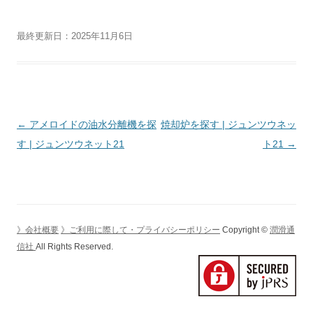
最終更新日：2025年11月6日
投
←
アメロイドの油水分離機を探
焼却炉を探す | ジュンツウネッ
稿
す | ジュンツウネット21
ト21
→
ナ
ビ
ゲ
ー
》会社概要
》ご利用に際して・プライバシーポリシー
Copyright ©
潤滑通
シ
信社
All Rights Reserved.
ョ
ン