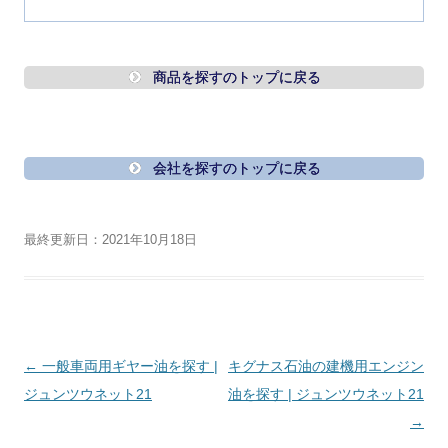
商品を探すのトップに戻る
会社を探すのトップに戻る
最終更新日：2021年10月18日
投
←
一般車両用ギヤー油を探す |
キグナス石油の建機用エンジン
稿
ジュンツウネット21
油を探す | ジュンツウネット21
ナ
→