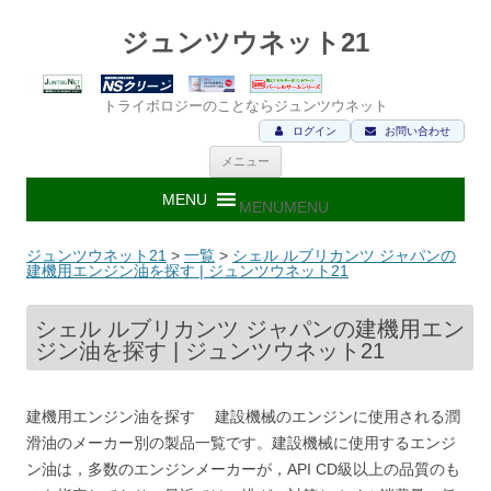
ジュンツウネット21
トライボロジーのことならジュンツウネット
ログイン
お問い合わせ
コ
メニュー
ン
テ
ン
MENU
MENU
ツ
へ
ス
ジュンツウネット21
>
一覧
>
シェル ルブリカンツ ジャパンの
キ
建機用エンジン油を探す | ジュンツウネット21
ッ
プ
シェル ルブリカンツ ジャパンの建機用エン
ジン油を探す | ジュンツウネット21
建機用エンジン油を探す 建設機械のエンジンに使用される潤
滑油のメーカー別の製品一覧です。建設機械に使用するエンジ
ン油は，多数のエンジンメーカーが，API CD級以上の品質のも