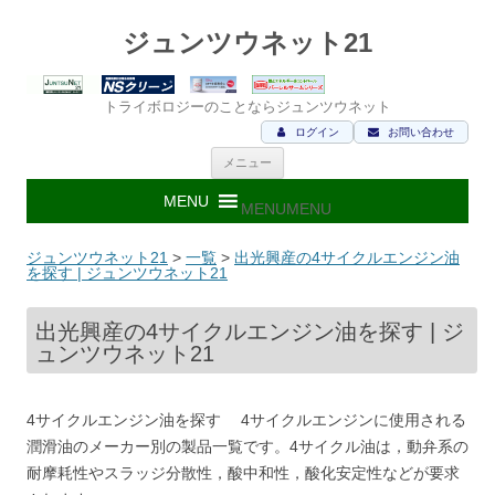
ジュンツウネット21
トライボロジーのことならジュンツウネット
ログイン
お問い合わせ
コ
メニュー
ン
テ
ン
MENU
MENU
ツ
へ
ス
ジュンツウネット21
>
一覧
>
出光興産の4サイクルエンジン油
キ
を探す | ジュンツウネット21
ッ
プ
出光興産の4サイクルエンジン油を探す | ジ
ュンツウネット21
4サイクルエンジン油を探す 4サイクルエンジンに使用される
潤滑油のメーカー別の製品一覧です。4サイクル油は，動弁系の
耐摩耗性やスラッジ分散性，酸中和性，酸化安定性などが要求