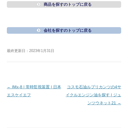
商品を探すのトップに戻る
会社を探すのトップに戻る
最終更新日：2023年1月31日
投
←
IMx-8 | 常時監視装置 | 日本
コスモ石油ルブリカンツの4サ
稿
エスケイエフ
イクルエンジン油を探す | ジュ
ナ
ンツウネット21
→
ビ
ゲ
ー