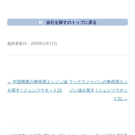
会社を探すのトップに戻る
最終更新日：2020年2月17日
投
←
中国興業の車両用エンジン油
フックスジャパンの車両用エン
稿
を探す | ジュンツウネット21
ジン油を探す | ジュンツウネッ
ナ
ト21
→
ビ
ゲ
ー
シ