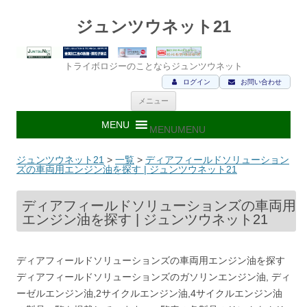
ジュンツウネット21
トライボロジーのことならジュンツウネット
ログイン
お問い合わせ
コ
メニュー
ン
テ
ン
MENU
MENU
ツ
へ
ス
ジュンツウネット21
>
一覧
>
ディアフィールドソリューション
キ
ズの車両用エンジン油を探す | ジュンツウネット21
ッ
プ
ディアフィールドソリューションズの車両用
エンジン油を探す | ジュンツウネット21
ディアフィールドソリューションズの車両用エンジン油を探す
ディアフィールドソリューションズのガソリンエンジン油, ディ
ーゼルエンジン油,2サイクルエンジン油,4サイクルエンジン油