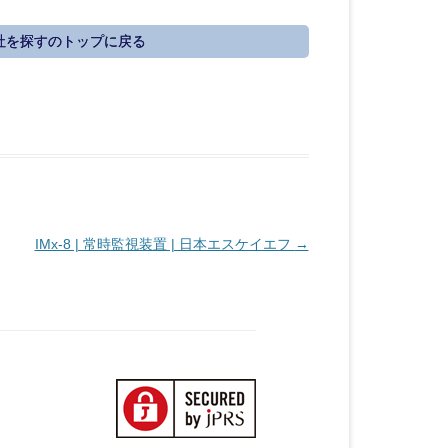
社を探すのトップに戻る
IMx-8 | 常時監視装置 | 日本エスケイエフ
→