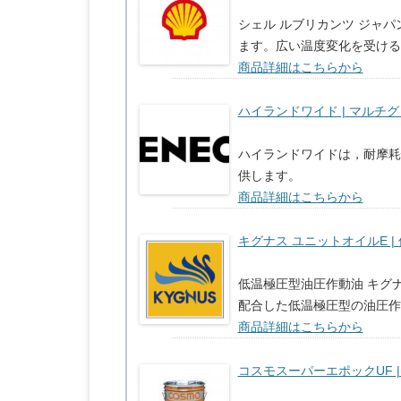
シェル ルブリカンツ ジャパ
ます。広い温度変化を受ける
商品詳細はこちらから
ハイランドワイド | マルチグレ
ハイランドワイドは，耐摩耗
供します。
商品詳細はこちらから
キグナス ユニットオイルE |
低温極圧型油圧作動油 キグ
配合した低温極圧型の油圧作
商品詳細はこちらから
コスモスーパーエポックUF 