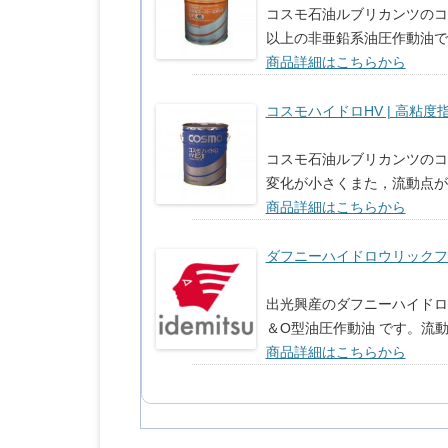
コスモ石油ルブリカンツのコ
以上の非亜鉛系油圧作動油で
商品詳細はこちらから
コスモハイドロHV | 高粘度
コスモ石油ルブリカンツのコ
変化が小さくまた，流動点が
商品詳細はこちらから
ダフニーハイドロウリックフルイ
出光興産のダフニーハイドロ
＆O型油圧作動油 です。流
商品詳細はこちらから