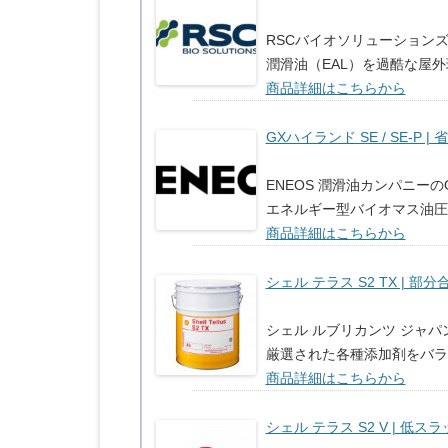
RSCバイオソリューション
潤滑油（EAL）を過酷な屋
商品詳細はこちらから
GXハイランド SE / SE-P
ENEOS 潤滑油カンパニー
エネルギー型バイオマス油圧
商品詳細はこちらから
シェル テラス S2 TX | 
シェル ルブリカンツ ジャパ
厳選された各種添加剤をバラ
商品詳細はこちらから
シェル テラス S2 V | 