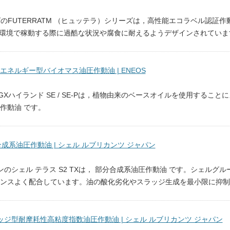
ズのFUTERRATM （ヒュッテラ）シリーズは，高性能エコラベル認証
外環境で稼動する際に過酷な状況や腐食に耐えるようデザインされていま
 | 省エネルギー型バイオマス油圧作動油 | ENEOS
のGXハイランド SE / SE-Pは，植物由来のベースオイルを使用するこ
作動油 です。
部分合成系油圧作動油 | シェル ルブリカンツ ジャパン
ンのシェル テラス S2 TXは， 部分合成系油圧作動油 です。シェル
ンスよく配合しています。油の酸化劣化やスラッジ生成を最小限に抑制
低スラッジ型耐摩耗性高粘度指数油圧作動油 | シェル ルブリカンツ ジャパン