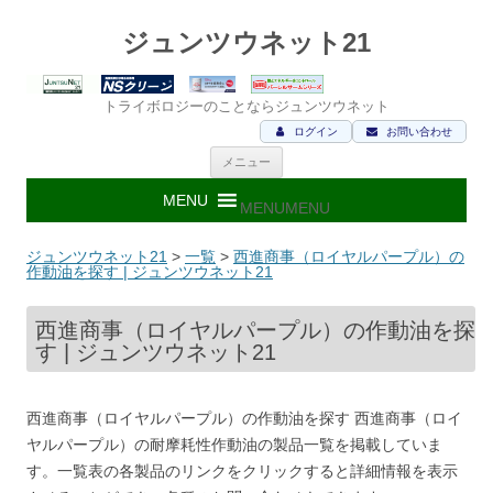
ジュンツウネット21
トライボロジーのことならジュンツウネット
ログイン
お問い合わせ
コ
メニュー
ン
テ
ン
MENU
MENU
ツ
へ
ス
ジュンツウネット21
>
一覧
>
西進商事（ロイヤルパープル）の
キ
作動油を探す | ジュンツウネット21
ッ
プ
西進商事（ロイヤルパープル）の作動油を探
す | ジュンツウネット21
西進商事（ロイヤルパープル）の作動油を探す 西進商事（ロイ
ヤルパープル）の耐摩耗性作動油の製品一覧を掲載していま
す。一覧表の各製品のリンクをクリックすると詳細情報を表示