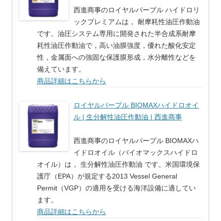
西進商事のロイヤルパープル ハイドロリ
ックプレミアムは， 耐摩耗性油圧作動油
です。油圧システム専用に開発された半合成系耐摩
耗性油圧作動油で，高い油膜強度，優れた酸化安定
性，金属面への強固な保護膜形成，水分離性などを
備えています。
商品詳細はこちらから
ロイヤルパープル BIOMAXハイドロオイ
ル | 生分解性油圧作動油 | 西進商事
西進商事のロイヤルパープル BIOMAXハ
イドロオイル（バイオマックスハイドロ
オイル）は， 生分解性油圧作動油 です。米国環境保
護庁（EPA）が規定する2013 Vessel General
Permit（VGP）の適用を受ける海洋設備に適してい
ます。
商品詳細はこちらから