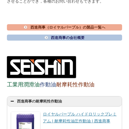
させることができ，各種のお問い合わせもできます。
西進商事（ロイヤルパープル）の製品一覧へ
西進商事の会社概要
工業用潤滑油
作動油
耐摩耗性作動油
西進商事の耐摩耗性作動油
ロイヤルパープル ハイドロリックプレミ
アム | 耐摩耗性油圧作動油 | 西進商事