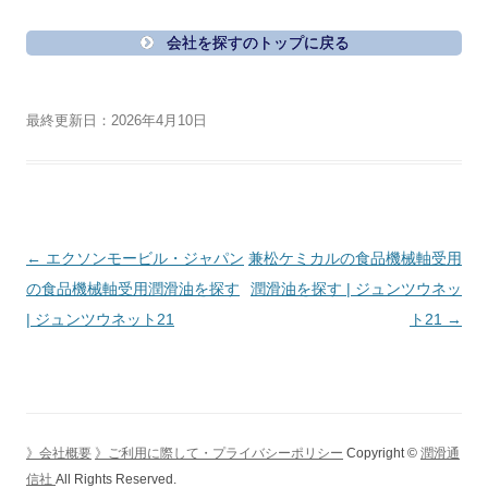
会社を探すのトップに戻る
最終更新日：2026年4月10日
投
←
エクソンモービル・ジャパン
兼松ケミカルの食品機械軸受用
稿
の食品機械軸受用潤滑油を探す
潤滑油を探す | ジュンツウネッ
ナ
| ジュンツウネット21
ト21
→
ビ
ゲ
ー
シ
》会社概要
》ご利用に際して・プライバシーポリシー
Copyright ©
潤滑通
ョ
信社
All Rights Reserved.