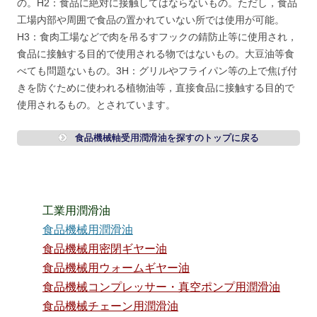
の。H2：食品に絶対に接触してはならないもの。ただし，食品
工場内部や周囲で食品の置かれていない所では使用が可能。
H3：食肉工場などで肉を吊るすフックの錆防止等に使用され，
食品に接触する目的で使用される物ではないもの。大豆油等食
べても問題ないもの。3H：グリルやフライパン等の上で焦げ付
きを防ぐために使われる植物油等，直接食品に接触する目的で
使用されるもの。とされています。
食品機械軸受用潤滑油を探すのトップに戻る
工業用潤滑油
食品機械用潤滑油
食品機械用密閉ギヤー油
食品機械用ウォームギヤー油
食品機械コンプレッサー・真空ポンプ用潤滑油
食品機械チェーン用潤滑油