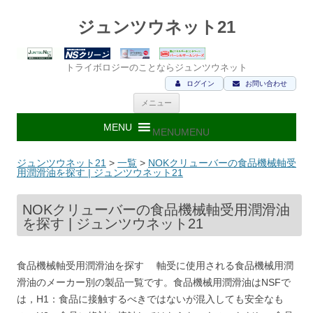
ジュンツウネット21
トライボロジーのことならジュンツウネット
ログイン
お問い合わせ
コ
メニュー
ン
テ
ン
MENU
MENU
ツ
へ
ス
ジュンツウネット21
>
一覧
>
NOKクリューバーの食品機械軸受
キ
用潤滑油を探す | ジュンツウネット21
ッ
プ
NOKクリューバーの食品機械軸受用潤滑油
を探す | ジュンツウネット21
食品機械軸受用潤滑油を探す 軸受に使用される食品機械用潤
滑油のメーカー別の製品一覧です。食品機械用潤滑油はNSFで
は，H1：食品に接触するべきではないが混入しても安全なも