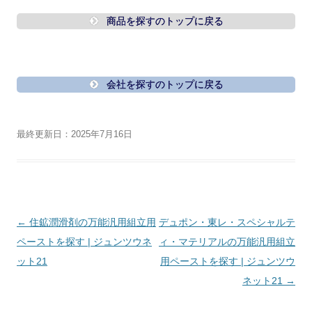
商品を探すのトップに戻る
会社を探すのトップに戻る
最終更新日：2025年7月16日
投
←
住鉱潤滑剤の万能汎用組立用
デュポン・東レ・スペシャルテ
稿
ペーストを探す | ジュンツウネ
ィ・マテリアルの万能汎用組立
ナ
ット21
用ペーストを探す | ジュンツウ
ビ
ネット21
→
ゲ