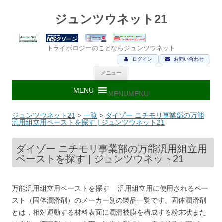
ジュンツウネット21
トライボロジーのことならジュンツウネット
ログイン
お問い合わせ
コ
メニュー
ン
テ
ン
MENU
MENU
ツ
へ
ス
ジュンツウネット21
>
一覧
>
ダイゾー ニチモリ事業部の万能
キ
汎用組立用ペーストを探す | ジュンツウネット21
ッ
プ
ダイゾー ニチモリ事業部の万能汎用組立用
ペーストを探す | ジュンツウネット21
万能汎用組立用ペーストを探す 汎用組立用に使用されるペー
スト（固体潤滑剤）のメーカー別の製品一覧です。固体潤滑剤
とは，相対運動する材料表面に潤滑被膜を構成する粉末状また