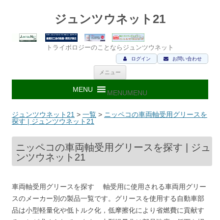
ジュンツウネット21
トライボロジーのことならジュンツウネット
ログイン
お問い合わせ
コ
メニュー
ン
テ
ン
MENU
MENU
ツ
へ
ス
ジュンツウネット21
>
一覧
>
ニッペコの車両軸受用グリースを
キ
探す | ジュンツウネット21
ッ
プ
ニッペコの車両軸受用グリースを探す | ジュ
ンツウネット21
車両軸受用グリースを探す 軸受用に使用される車両用グリー
スのメーカー別の製品一覧です。グリースを使用する自動車部
品は小型軽量化や低トルク化，低摩擦化により省燃費に貢献す