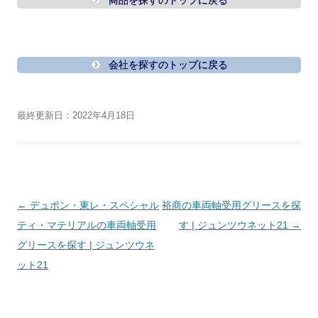
商品を探すのトップに戻る
会社を探すのトップに戻る
最終更新日：2022年4月18日
投
←
デュポン・東レ・スペシャル
裕商の車両軸受用グリースを探
稿
ティ・マテリアルの車両軸受用
す | ジュンツウネット21
→
ナ
グリースを探す | ジュンツウネ
ビ
ット21
ゲ
ー