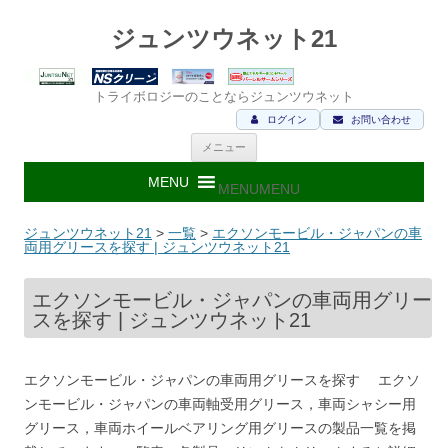
ジュンツウネット21
トライボロジーのことならジュンツウネット
ログイン
お問い合わせ
コ
メニュー
ン
テ
ン
MENU
MENU
ツ
へ
ス
ジュンツウネット21
>
一覧
>
エクソンモービル・ジャパンの車
キ
両用グリースを探す | ジュンツウネット21
ッ
プ
エクソンモービル・ジャパンの車両用グリー
スを探す | ジュンツウネット21
エクソンモービル・ジャパンの車両用グリースを探す エクソ
ンモービル・ジャパンの車両軸受用グリース，車両シャシー用
グリース，車両ホイールベアリング用グリースの製品一覧を掲