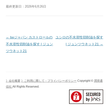
最終更新日：2026年6月26日
投
←
bpジャパン カストロールの
ユシロの不水溶性切削油を探す
稿
不水溶性切削油を探す | ジュン
| ジュンツウネット21
→
ナ
ツウネット21
ビ
ゲ
ー
シ
》会社概要
》ご利用に際して・プライバシーポリシー
Copyright ©
潤滑通
ョ
信社
All Rights Reserved.
ン