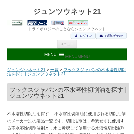
ジュンツウネット21
トライボロジーのことならジュンツウネット
ログイン
お問い合わせ
コ
メニュー
ン
テ
ン
MENU
MENU
ツ
へ
ス
ジュンツウネット21
>
一覧
>
フックスジャパンの不水溶性切削
キ
油を探す | ジュンツウネット21
ッ
プ
フックスジャパンの不水溶性切削油を探す |
ジュンツウネット21
不水溶性切削油を探す 不水溶性切削油に使用される切削油剤
のメーカー別の製品一覧です。切削油剤は，希釈せずに使用す
る不水溶性切削油剤と，水に希釈して使用する水溶性切削油剤