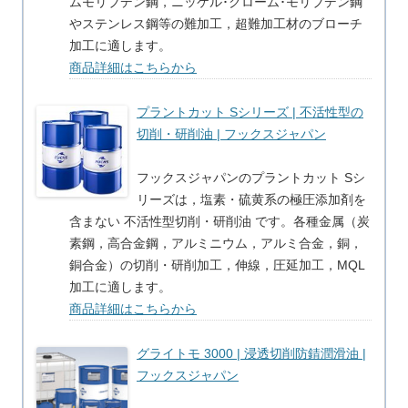
ムモリブデン鋼，ニッケル･クローム･モリブデン鋼
やステンレス鋼等の難加工，超難加工材のブローチ
加工に適します。
商品詳細はこちらから
プラントカット Sシリーズ | 不活性型の
切削・研削油 | フックスジャパン
フックスジャパンのプラントカット Sシ
リーズは，塩素・硫黄系の極圧添加剤を
含まない 不活性型切削・研削油 です。各種金属（炭
素鋼，高合金鋼，アルミニウム，アルミ合金，銅，
銅合金）の切削・研削加工，伸線，圧延加工，MQL
加工に適します。
商品詳細はこちらから
グライトモ 3000 | 浸透切削防錆潤滑油 |
フックスジャパン