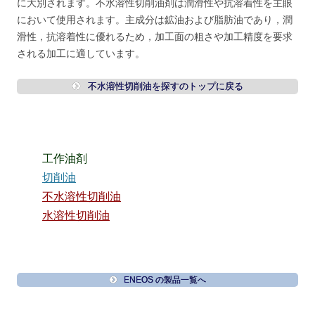
に大別されます。不水溶性切削油剤は潤滑性や抗溶着性を主眼
において使用されます。主成分は鉱油および脂肪油であり，潤
滑性，抗溶着性に優れるため，加工面の粗さや加工精度を要求
される加工に適しています。
不水溶性切削油を探すのトップに戻る
工作油剤
切削油
不水溶性切削油
水溶性切削油
ENEOS の製品一覧へ