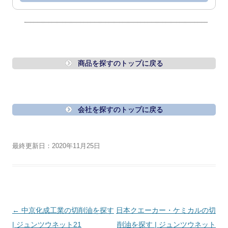
商品を探すのトップに戻る
会社を探すのトップに戻る
最終更新日：2020年11月25日
投
←
中京化成工業の切削油を探す
日本クエーカー・ケミカルの切
稿
| ジュンツウネット21
削油を探す | ジュンツウネット