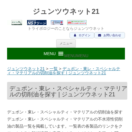
ジュンツウネット21
トライボロジーのことならジュンツウネット
ログイン
お問い合わせ
コ
メニュー
ン
テ
ン
MENU
MENU
ツ
へ
ス
ジュンツウネット21
>
一覧
>
デュポン・東レ・スペシャルテ
キ
ィ・マテリアルの切削油を探す | ジュンツウネット21
ッ
プ
デュポン・東レ・スペシャルティ・マテリア
ルの切削油を探す | ジュンツウネット21
デュポン・東レ・スペシャルティ・マテリアルの切削油を探す
デュポン・東レ・スペシャルティ・マテリアルの不水溶性切削
油の製品一覧を掲載しています。一覧表の各製品のリンクをク