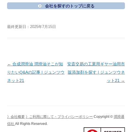
会社を探すのトップに戻る
最終更新日：2025年7月15日
投
←
合成潤滑油 潤滑油そこが知
安斎交易の工業用ギヤー油用市
稿
りたいQ&Aの記事 | ジュンツウ
販添加剤を探す | ジュンツウネ
ナ
ネット21
ット21
→
ビ
ゲ
ー
シ
》会社概要
》ご利用に際して・プライバシーポリシー
Copyright ©
潤滑通
ョ
信社
All Rights Reserved.
ン