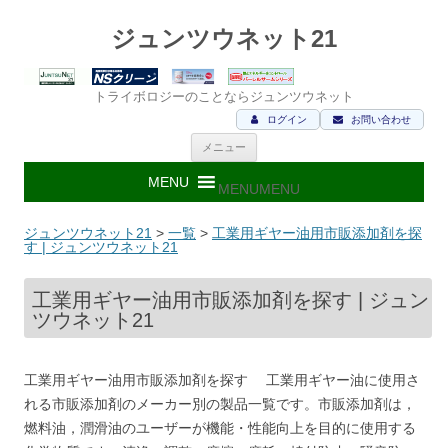
ジュンツウネット21
トライボロジーのことならジュンツウネット
ログイン
お問い合わせ
コ
メニュー
ン
テ
ン
MENU
MENU
ツ
へ
ス
ジュンツウネット21
>
一覧
>
工業用ギヤー油用市販添加剤を探
キ
す | ジュンツウネット21
ッ
プ
工業用ギヤー油用市販添加剤を探す | ジュン
ツウネット21
工業用ギヤー油用市販添加剤を探す 工業用ギヤー油に使用さ
れる市販添加剤のメーカー別の製品一覧です。市販添加剤は，
燃料油，潤滑油のユーザーが機能・性能向上を目的に使用する