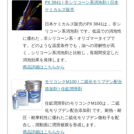
PX 3841 | 非シリコーン系消泡剤 | 日本
ケミカルズ販売
日本ケミカルズ販売のPX 3841は， 非シ
リコーン系消泡剤 です。低温での消泡性
に優れた，非シリコーン系・オリゴマータイプで
す。どのような温度条件でも，油への溶解性が高
く，シリコーン系消泡剤と比較し，長期間安定した
消泡効果を発揮します。
商品詳細はこちらから
モリコンクM100 | 二硫化モリブデン配合
添加剤 | 住鉱潤滑剤
住鉱潤滑剤のモリコンクM100は， 二硫
化モリブデン配合添加剤 です。耐熱・耐
圧・耐摩耗性に優れた二硫化モリブデン微粒子を配
合し，摺動面に潤滑被膜を形成します。
商品詳細はこちらから