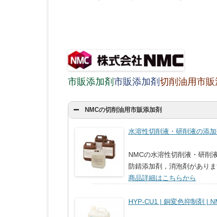
市販添加剤
市販添加剤
切削油用市販
NMCの切削油用市販添加剤
水溶性切削液・研削液の添加剤 
NMCの水溶性切削液・研削
防錆添加剤，消泡剤がありま
商品詳細はこちらから
HYP-CU1 | 銅変色抑制剤 | N