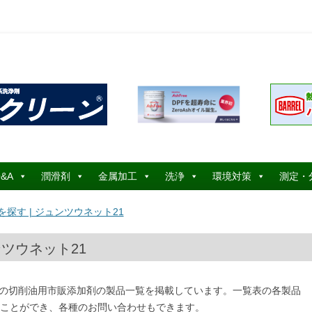
コ
ン
&A
潤滑剤
金属加工
洗浄
環境対策
測定・
テ
ン
ツ
探す | ジュンツウネット21
へ
ス
キ
ッ
ンツウネット21
プ
ー）の切削油用市販添加剤の製品一覧を掲載しています。一覧表の各製品
ことができ、各種のお問い合わせもできます。