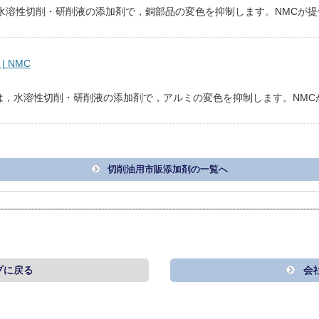
は，水溶性切削・研削液の添加剤で，銅部品の変色を抑制します。NMCが
| NMC
L1は，水溶性切削・研削液の添加剤で，アルミの変色を抑制します。NM
切削油用市販添加剤の一覧へ
プに戻る
会