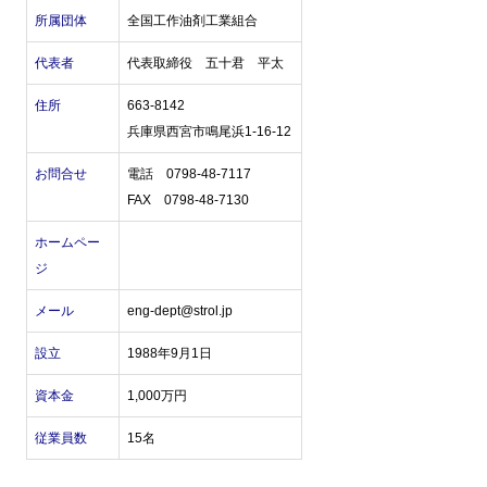
所属団体
全国工作油剤工業組合
代表者
代表取締役 五十君 平太
住所
663-8142
兵庫県西宮市鳴尾浜1-16-12
お問合せ
電話 0798-48-7117
FAX 0798-48-7130
ホームペー
ジ
メール
eng-dept@strol.jp
設立
1988年9月1日
資本金
1,000万円
従業員数
15名