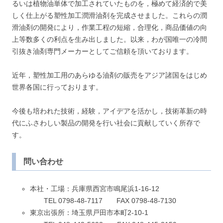
るいは植物油単体で加工されていたものを，極めて経済的で美
しく仕上がる塑性加工潤滑油剤を完成させました。これらの潤
滑油剤の開発により，作業工程の短縮，合理化，商品価値の向
上等数多くの利点を生み出しました。以来，わが国唯一の冷間
引抜き油剤専門メーカーとしてご信頼を頂いております。
近年，塑性加工用のあらゆる油剤の販売をアジア諸国をはじめ
世界各国に行っております。
今後も培われた技術，経験，アイデアを活かし，技術革新の時
代にふさわしい製品の開発を行い社会に貢献していく所存で
す。
問い合わせ
本社・工場：兵庫県西宮市鳴尾浜1-16-12
TEL 0798-48-7117 FAX 0798-48-7130
東京出張所：埼玉県戸田市本町2-10-1