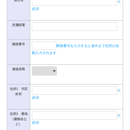
※
必須
所属部署
郵便番号
郵便番号を入力すると途中まで住所が自
動入力されます
都道府県
住所1 市区
※
町村
必須
住所2 番地
※
（建物名な
必須
ど）