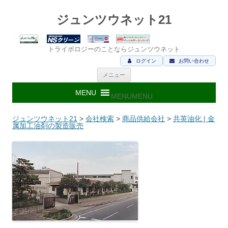
ジュンツウネット21
トライボロジーのことならジュンツウネット
ログイン
お問い合わせ
コ
メニュー
ン
テ
ン
MENU
MENU
ツ
へ
ス
ジュンツウネット21
>
会社検索
>
商品供給会社
>
共英油化 | 金
キ
属加工油剤の製造販売
ッ
プ