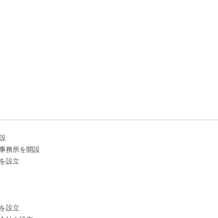
設
京事務所を開設
所を設立
社を設立