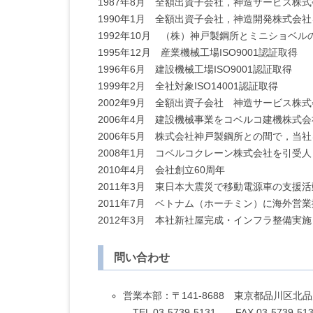
1987年8月 全額出資子会社，神造サービス株
1990年1月 全額出資子会社，神造開発株式会
1992年10月 （株）神戸製鋼所とミニショベ
1995年12月 産業機械工場ISO9001認証取得
1996年6月 建設機械工場ISO9001認証取得
1999年2月 全社対象ISO14001認証取得
2002年9月 全額出資子会社 神造サービス株
2006年4月 建設機械事業をコベルコ建機株式
2006年5月 株式会社神戸製鋼所との間で，当
2008年1月 コベルコクレーン株式会社を引受
2010年4月 会社創立60周年
2011年3月 東日本大震災で移動電源車の支援
2011年7月 ベトナム（ホーチミン）に海外営
2012年3月 本社新社屋完成・インフラ整備実施
問い合わせ
営業本部：〒141-8688 東京都品川区北品川
TEL 03-5739-5131 FAX 03-5739-513