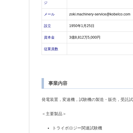
ジ
メール
zoki.machinery-service@kobelco.com
設立
1950年1月25日
資本金
3億8,812万5,000円
従業員数
事業内容
発電装置，変速機，試験機の製造・販売，受託試
＜主要製品＞
トライボロジー関連試験機