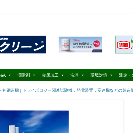
コ
ン
&A
潤滑剤
金属加工
洗浄
環境対策
測定・
テ
ン
ツ
>
神鋼造機 | トライボロジー関連試験機，発電装置，変速機などの製造
へ
ス
キ
ッ
プ