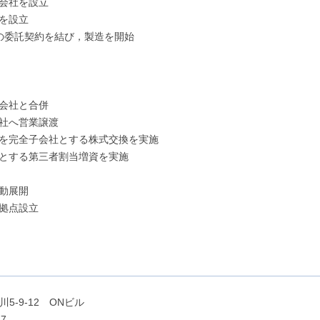
式会社を設立
社を設立
ルの委託契約を結び，製造を開始
式会社と合併
会社へ営業譲渡
社を完全子会社とする株式交換を実施
人とする第三者割当増資を実施
活動展開
業拠点設立
5-9-12 ONビル
7