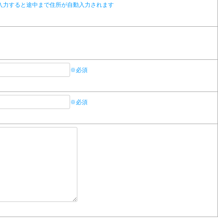
入力すると途中まで住所が自動入力されます
※必須
※必須