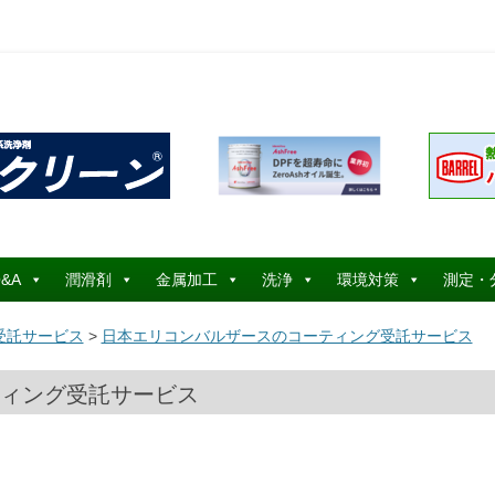
コ
ン
&A
潤滑剤
金属加工
洗浄
環境対策
測定・
テ
ン
ツ
受託サービス
>
日本エリコンバルザースのコーティング受託サービス
へ
ス
キ
ッ
ィング受託サービス
プ