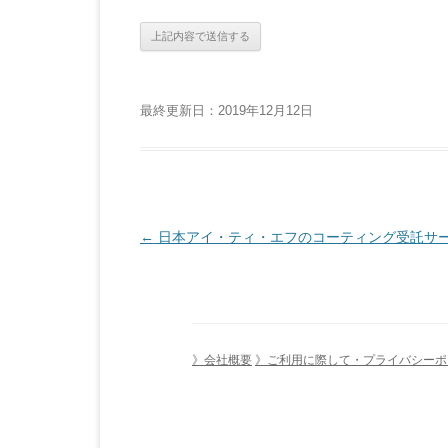
最終更新日：2019年12月12日
投
←
日本アイ・ティ・エフのコーティング受託サ
稿
ナ
ビ
ゲ
》会社概要
》ご利用に際して・プライバシーポ
ー
シ
ョ