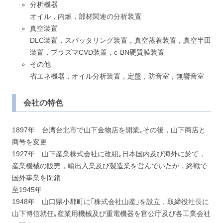
分析機器
オイル，内燃，部材関連の分析装置
真空装置
DLC装置，スパッタリング装置，真空蒸着装置，真空半田
装置，プラズマCVD装置，c-BN硬質膜装置
その他
省エネ機器，オイル分析装置，定盤，防音室，無響音室
会社の特色
1897年 台湾台北市で山下金物店を開業｡その後，山下商店と
商号を変更
1927年 山下産業株式会社に改組｡日本国内及び海外に於て，
産業機械の販売，輸出入業及び製造業を営んでいたが，終戦で
国外事業を閉鎖
至1945年
1948年 山口県小郡町に｢株式会社山産｣を設立，取締役社長に
山下博信就任｡産業用機械及び重電機器を官公庁及び各工業会社