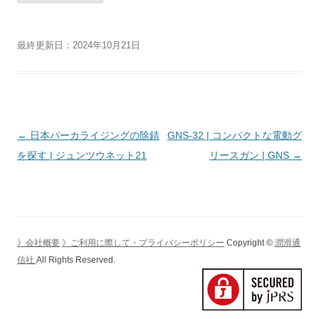
最終更新日：2024年10月21日
投
←
日本パーカライジングの除錆
GNS-32 | コンパクトな電動グ
稿
を探す | ジュンツウネット21
リースガン | GNS
→
ナ
ビ
ゲ
ー
》会社概要
》ご利用に際して・プライバシーポリシー
Copyright ©
潤滑通
シ
信社
All Rights Reserved.
ョ
ン