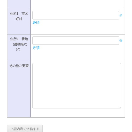
住所1 市区
※
町村
必須
住所2 番地
※
（建物名な
必須
ど）
その他ご要望