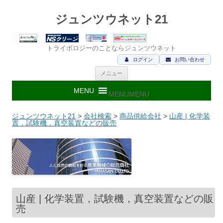
ジュンツウネット21
トライボロジーのことならジュンツウネット
ログイン
お問い合わせ
コ
メニュー
ン
テ
ン
MENU
MENU
ツ
へ
ス
ジュンツウネット21
>
会社検索
>
商品供給会社
>
山産 | 化学装
キ
置，試験機，真空装置などの販売
ッ
プ
山産 | 化学装置，試験機，真空装置などの販
売