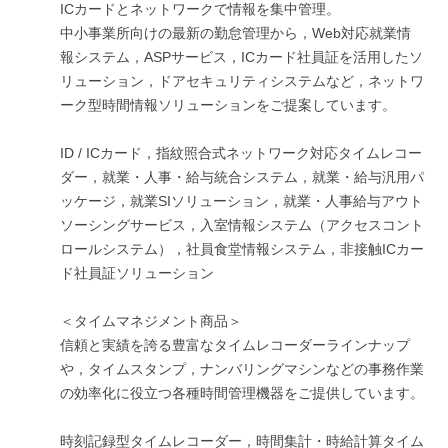
ICカードとネットワークで情報を集中管理。
中小事業所向けの最新の勤怠管理から，Web対応就業情
報システム，ASPサービス，ICカード社員証を活用したソ
リューション，ドアセキュリティシステムなど，ネットワ
ーク型時間情報ソリューションをご提案しています。
ID / ICカード，指紋照合式ネットワーク対応タイムレコー
ダー，就業・人事・給与統合システム，就業・給与汎用パ
ッケージ，就業SIソリューション，就業・人事給与アウト
ソーシングサービス，入室情報システム（アクセスコント
ロールシステム），社員食堂情報システム，非接触ICカー
ド社員証ソリューション
＜タイムマネジメント商品＞
信頼と実績を誇る豊富なタイムレコーダーラインナップ
や，タイムスタンプ，ナンバリングマシンなどの事務作業
の効率化に役立つ各種時間管理機器をご提供しています。
時刻記録型タイムレコーダー，時間集計・時給計算タイム