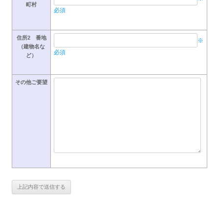
町村
必須
住所2 番地
※
（建物名な
必須
ど）
その他ご要望