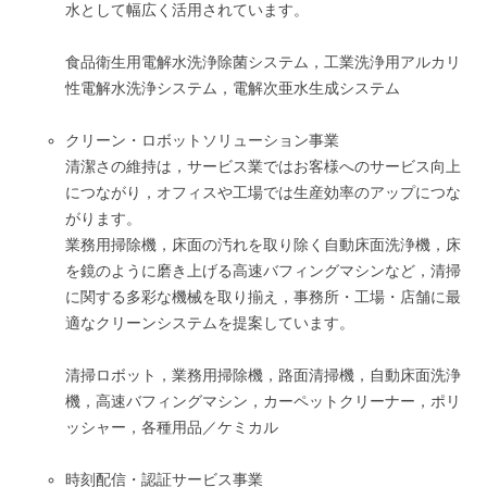
水として幅広く活用されています。
食品衛生用電解水洗浄除菌システム，工業洗浄用アルカリ
性電解水洗浄システム，電解次亜水生成システム
クリーン・ロボットソリューション事業
清潔さの維持は，サービス業ではお客様へのサービス向上
につながり，オフィスや工場では生産効率のアップにつな
がります。
業務用掃除機，床面の汚れを取り除く自動床面洗浄機，床
を鏡のように磨き上げる高速バフィングマシンなど，清掃
に関する多彩な機械を取り揃え，事務所・工場・店舗に最
適なクリーンシステムを提案しています。
清掃ロボット，業務用掃除機，路面清掃機，自動床面洗浄
機，高速バフィングマシン，カーペットクリーナー，ポリ
ッシャー，各種用品／ケミカル
時刻配信・認証サービス事業