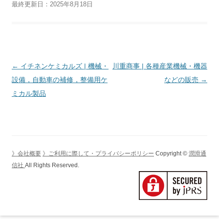
最終更新日：2025年8月18日
投
←
イチネンケミカルズ | 機械・
川重商事 | 各種産業機械・機器
稿
設備，自動車の補修，整備用ケ
などの販売
→
ナ
ミカル製品
ビ
ゲ
ー
シ
》会社概要
》ご利用に際して・プライバシーポリシー
Copyright ©
潤滑通
ョ
信社
All Rights Reserved.
ン