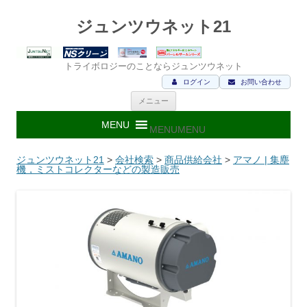
ジュンツウネット21
トライボロジーのことならジュンツウネット
ログイン
お問い合わせ
コ
メニュー
ン
テ
ン
MENU
MENU
ツ
へ
ス
ジュンツウネット21
>
会社検索
>
商品供給会社
>
アマノ | 集塵
キ
機，ミストコレクターなどの製造販売
ッ
プ