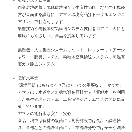
環境システム事業
作業環境改善，地球環境保全，生産性の向上などの工場経
営が直面する課題に，アマノ環境商品はトータルエンジニ
アリングでお応えします。
集塵技術や粉粒体空気輸送システム技術をコアに「人にも
環境にもやさしい」商品を提案しています。
集塵機，大型集塵システム，ミストコレクター，エアーシ
ャワー，脱臭システム，粉粒体空気輸送システム，高温有
害ガス除去システム
電解水事業
“環境問題”はあらゆる企業にとっての重要なテーマです。
アマノは，水道水と無機塩類を原料する「電解水」を利用
した衛生管理システム，工業洗浄システムでこの問題に貢
献しています。
アマノの電解水は安全・安心。
食品工場では食材の殺菌に，厨房施設では食品・調理器
具・食器などの洗浄除菌に，工業洗浄分野では安全な洗浄