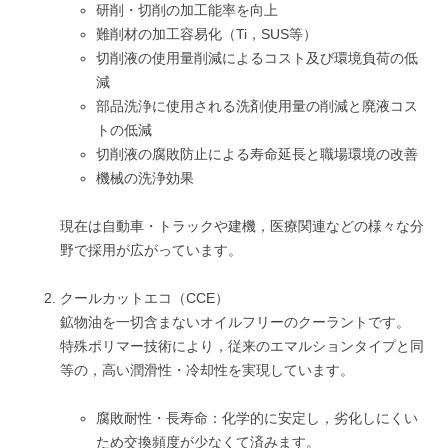
研削・切削の加工能率を向上
難削材の加工容易化（Ti，SUS等）
切削液の使用量削減によるコスト及び環境負荷の低
減
部品洗浄に使用される洗剤使用量の削減と廃液コス
トの低減
切削液の腐敗防止による寿命延長と職場環境の改善
機械の洗浄効果
現在は自動車・トラックや建機，医療関連などの様々な分
野で採用が広がっています。
クールカットエコ（CCE）
鉱物油を一切含まないオイルフリーのクーラントです。
特殊ポリマー技術により，従来のエマルションタイプと同
等の，高い潤滑性・冷却性を実現しています。
腐敗耐性・長寿命：化学的に安定し，劣化しにくい
ため交換頻度が少なくて済みます。