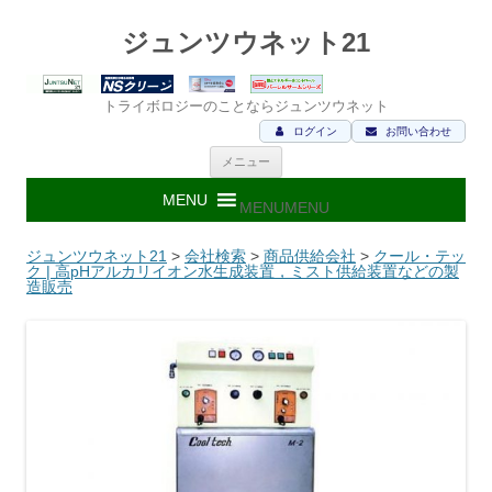
ジュンツウネット21
トライボロジーのことならジュンツウネット
ログイン
お問い合わせ
コ
メニュー
ン
テ
ン
MENU
MENU
ツ
へ
ス
ジュンツウネット21
>
会社検索
>
商品供給会社
>
クール・テッ
キ
ク | 高pHアルカリイオン水生成装置，ミスト供給装置などの製
ッ
造販売
プ