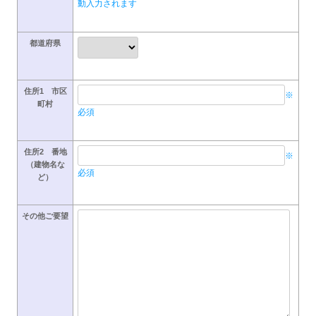
動入力されます
都道府県
住所1 市区
※
町村
必須
住所2 番地
※
（建物名な
必須
ど）
その他ご要望