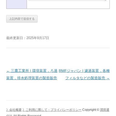
最終更新日：2025年9月17日
投
←
三鷹工業所 | 環境装置，ろ過
RMFジャパン | 濾過装置，各種
稿
装置，排水処理装置の製造販売
フィルタなどの製造販売
→
ナ
ビ
ゲ
ー
》会社概要
》ご利用に際して・プライバシーポリシー
Copyright ©
潤滑通
シ
信社
All Rights Reserved.