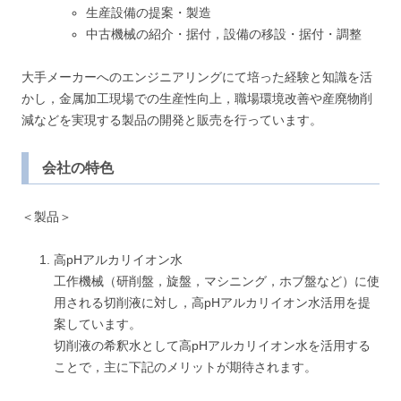
生産設備の提案・製造
中古機械の紹介・据付，設備の移設・据付・調整
大手メーカーへのエンジニアリングにて培った経験と知識を活
かし，金属加工現場での生産性向上，職場環境改善や産廃物削
減などを実現する製品の開発と販売を行っています。
会社の特色
＜製品＞
高pHアルカリイオン水
工作機械（研削盤，旋盤，マシニング，ホブ盤など）に使
用される切削液に対し，高pHアルカリイオン水活用を提
案しています。
切削液の希釈水として高pHアルカリイオン水を活用する
ことで，主に下記のメリットが期待されます。