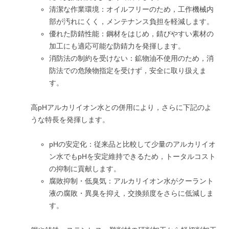
清潔な作業環境：オイルフリーのため，工作機械内
部が汚れにくく，メンテナンス負担を軽減します。
優れた防錆性能：鋼材をはじめ，錆びやすい素材の
加工にも適応可能な防錆力を発揮します。
消防法の制約を受けない：鉱物油不使用のため，消
防法での危険物指定を受けず，安全に取り扱えま
す。
高pHアルカリイオン水との併用により，さらに下記のよ
うな特長を発揮します。
pHの安定化：従来品と比較して少量のアルカリイオ
ン水でもpHを安定維持できるため，トータルコスト
の抑制に貢献します。
腐敗抑制・低臭気：アルカリイオン水がクーラント
液の腐敗・異臭を抑え，交換頻度をさらに低減しま
す。