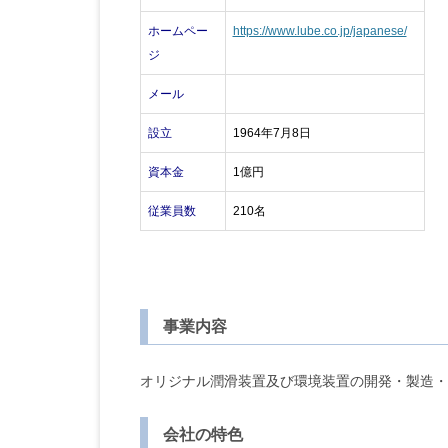
ホームペー
https://www.lube.co.jp/japanese/
ジ
メール
設立
1964年7月8日
資本金
1億円
従業員数
210名
事業内容
オリジナル潤滑装置及び環境装置の開発・製造・
会社の特色