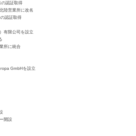
01の認証取得
，北陸営業所に改名
00の認証取得
海）有限公司を設立
る
営業所に統合
pa GmbHを設立
設
ター開設