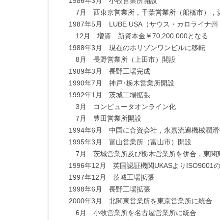
1986年3月 小牧営業所開設
7月 西東京営業所，千葉営業所（船橋市），
1987年5月 LUBE USA（サウス・カロライナ
12月 増資 新資本金￥70,200,000となる
1988年3月 現在のホリゾンワンビルに移転
8月 長野営業所（上田市）開設
1989年3月 長野工場完成
1990年7月 神戸･栃木営業所開設
1992年1月 茨城工場拡張
3月 コンピュータオンライン化
7月 豊田営業所開設
1994年6月 中国に合資会社，永嘉流遍機械潤
1995年3月 富山営業所（富山市）開設
7月 茨城営業所及び栃木営業所を併合，東関
1996年12月 英国認証機関UKASよりISO900
1997年12月 茨城工場拡張
1998年6月 長野工場拡張
2000年3月 北関東営業所を東京営業所に統合
6月 小牧営業所を名古屋営業所に統合