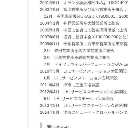
2001年6月 オランダ認証機関RvAよりISO140
2003年9月 富山営業所及び金沢営業所を併合
12月 英国認証機関UKASよりISO9001：20
2004年1月 神戸営業所を大阪営業所に統合
2005年1月 中国に独資にて魯布潤滑機械（上
2007年8月 増資，新資本金￥100,000,000とな
2009年1月 千葉営業所，西東京営業所を東京
2月 豊田営業所を名古屋営業所に統合
3月 浜松営業所を静岡営業所に統合
7月 ドイツ，ヴィッパーフュート市にKAA-Euro
2010年3月 LHLサービスステーション太田開設
6月 LHLサービスステーション安城開設
2011年4月 津市に三重工場開設
2012年4月 LHLサービスステーション山梨開設
5月 LHLサービスステーション津開設
2013年3月 LHLサービスステーション久留米開
2014年8月 津市にリューベ・グローバルセン
問い合わせ