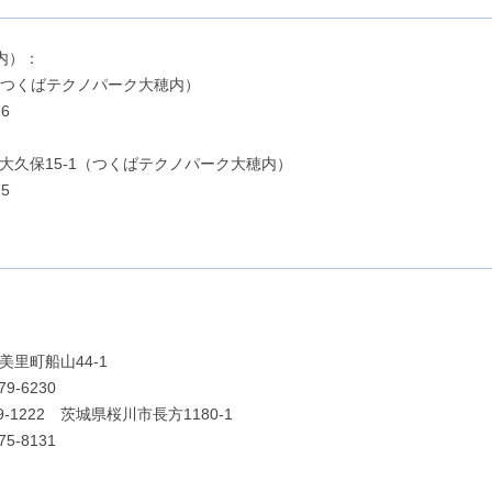
内）：
-1（つくばテクノパーク大穂内）
6
市大久保15-1（つくばテクノパーク大穂内）
5
美里町船山44-1
9-6230
222 茨城県桜川市長方1180-1
5-8131