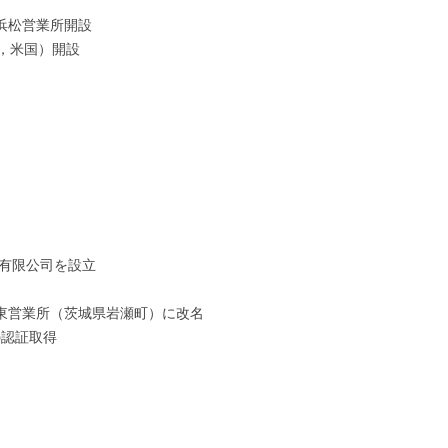
浜松営業所開設
州，米国）開設
滑有限公司を設立
東営業所（茨城県岩瀬町）に改名
1の認証取得