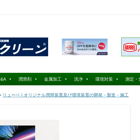
コ
ン
&A
潤滑剤
金属加工
洗浄
環境対策
測定・
テ
ン
ツ
>
リューベ | オリジナル潤滑装置及び環境装置の開発・製造・施工
へ
ス
キ
ッ
プ