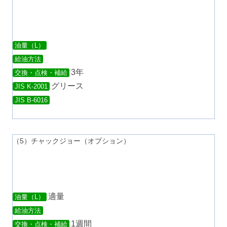
油量（L）
給油方法
3年
交換・点検・補給
グリース
JIS K-2001
JIS B-6016
（5）チャックジョー（オプション）
適量
油量（L）
給油方法
1週間
交換・点検・補給