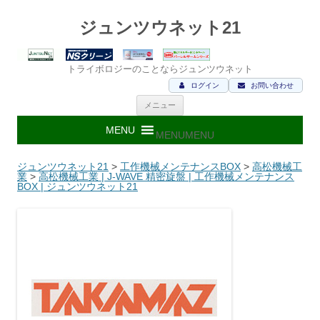
ジュンツウネット21
トライボロジーのことならジュンツウネット
ログイン
お問い合わせ
コ
メニュー
ン
テ
ン
MENU
MENU
ツ
へ
ス
ジュンツウネット21
>
工作機械メンテナンスBOX
>
高松機械工
キ
業
>
高松機械工業 | J-WAVE 精密旋盤 | 工作機械メンテナンス
ッ
BOX | ジュンツウネット21
プ