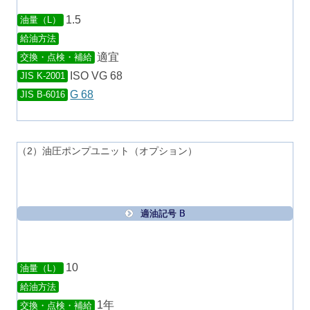
1.5
油量（L）
給油方法
適宜
交換・点検・補給
ISO VG 68
JIS K-2001
G 68
JIS B-6016
（2）油圧ポンプユニット（オプション）
適油記号 B
10
油量（L）
給油方法
1年
交換・点検・補給