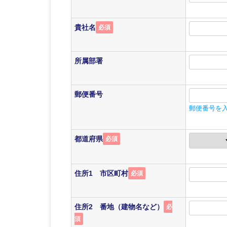
貴社名
必須
所属部署
郵便番号
郵便番号を
都道府県
必須
住所1 市区町村
必須
住所2 番地（建物名など）
必
須