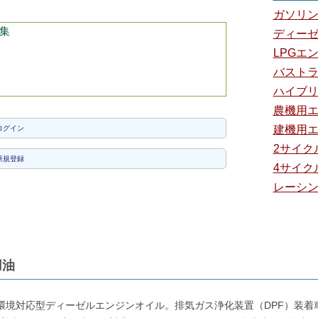
ガソリ
集
ディー
LPGエ
バスト
ハイブ
農機用
建機用
ログイン
2サイク
新規登録
4サイク
レーシ
用油
境対応型ディーゼルエンジンオイル。排気ガス浄化装置（DPF）装着車両