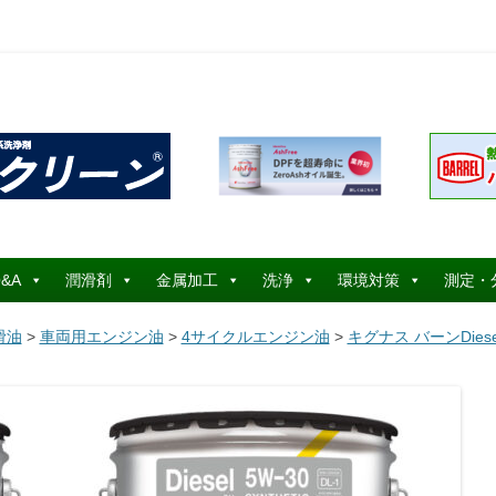
コ
ン
&A
潤滑剤
金属加工
洗浄
環境対策
測定・
テ
ン
ツ
滑油
>
車両用エンジン油
>
4サイクルエンジン油
>
キグナス バーンDiese
へ
ス
キ
ッ
プ