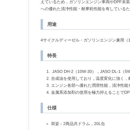
えているため，ガソリンエンジン車両やDPF未
への優れた清浄性能・耐摩耗性能を有しているた
用途
4サイクルディーゼル・ガソリンエンジン兼用（10
特長
JASO DH-2（10W-30），JASO D
合成油を使用しており，温度変化に強く，
エンジン各部へ優れた潤滑性能，清浄性能
金属系添加剤の使用を極力抑えることでDP
仕様
荷姿：2商品共ドラム，20L缶