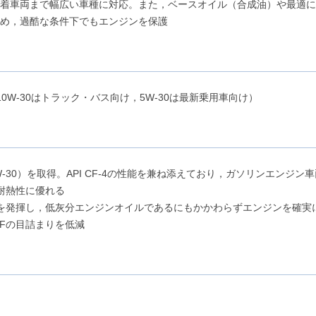
装着車両まで幅広い車種に対応。また，ベースオイル（合成油）や最適
め，過酷な条件下でもエンジンを保護
W-30はトラック・バス向け，5W-30は最新乗用車向け）
L-1（5W-30）を取得。API CF-4の性能を兼ね添えており，ガソリンエン
耐熱性に優れる
を発揮し，低灰分エンジンオイルであるにもかかわらずエンジンを確実
Fの目詰まりを低減