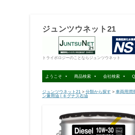
ジュンツウネット21
トライボロジーのことならジュンツウネット
ようこそ
商品検索
会社検索
Q
ジュンツウネット21
>
分類から探す
>
車両用潤
ン兼用油 | キグナス石油