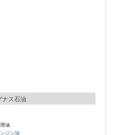
キグナス石油
潤滑油
エンジン油