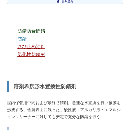
新規登録
防錆防食除錆
防錆
さび止め油剤
気化性防錆材
溶剤希釈形水置換性防錆剤
屋内保管用中間および最終防錆剤。急速な水置換を行い被膜を
形成する。金属表面に残った，酸性液・アルカリ液・エマルシ
ョンクリーナーに対しても安定で充分な防錆を行う