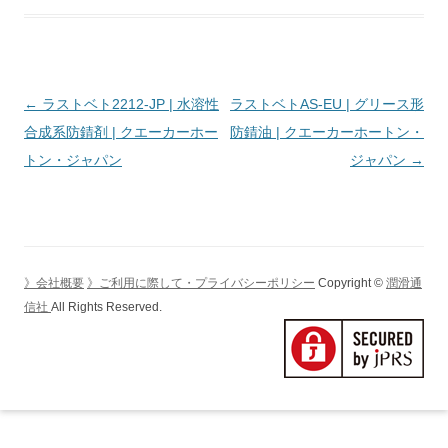
投
←
ラストベト2212-JP | 水溶性
ラストベトAS-EU | グリース形
稿
合成系防錆剤 | クエーカーホー
防錆油 | クエーカーホートン・
ナ
トン・ジャパン
ジャパン
→
ビ
ゲ
ー
シ
》会社概要
》ご利用に際して・プライバシーポリシー
Copyright ©
潤滑通
ョ
信社
All Rights Reserved.
ン