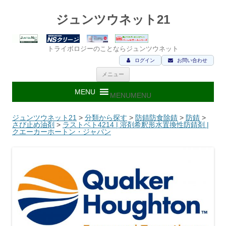
ジュンツウネット21
トライボロジーのことならジュンツウネット
ログイン
お問い合わせ
コ
メニュー
ン
テ
ン
MENU
MENU
ツ
へ
ス
ジュンツウネット21
>
分類から探す
>
防錆防食除錆
>
防錆
>
キ
さび止め油剤
>
ラストベト4214 | 溶剤希釈形水置換性防錆剤 |
ッ
クエーカーホートン・ジャパン
プ