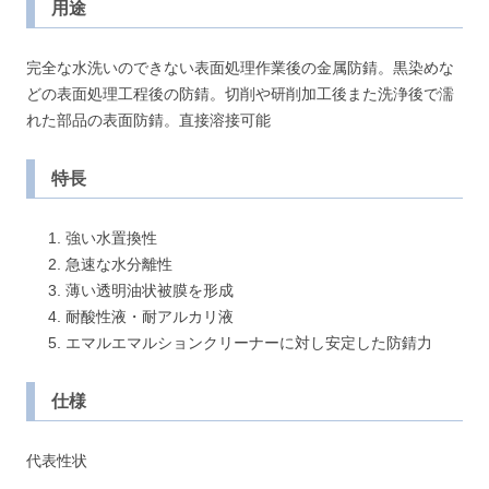
用途
完全な水洗いのできない表面処理作業後の金属防錆。黒染めな
どの表面処理工程後の防錆。切削や研削加工後また洗浄後で濡
れた部品の表面防錆。直接溶接可能
特長
強い水置換性
急速な水分離性
薄い透明油状被膜を形成
耐酸性液・耐アルカリ液
エマルエマルションクリーナーに対し安定した防錆力
仕様
代表性状