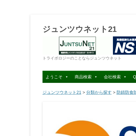
ジュンツウネット21
トライボロジーのことならジュンツウネット
ようこそ
商品検索
会社検索
Q
ジュンツウネット21
>
分類から探す
>
防錆防食