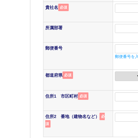
貴社名
必須
所属部署
郵便番号
郵便番号を
都道府県
必須
住所1 市区町村
必須
住所2 番地（建物名など）
必
須