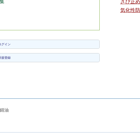
集
さび止
気化性
ログイン
新規登録
錆油