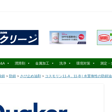
コ
ン
&A
潤滑剤
金属加工
洗浄
環境対策
測定・
テ
ン
ツ
除錆
>
防錆
>
さび止め油剤
>
コスモリン11-A，11-B | 水置換性の防
へ
ス
キ
ッ
プ