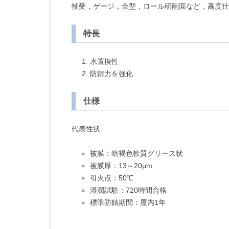
軸受，ゲージ，金型，ロール研削面など，高度仕
特長
水置換性
防錆力を強化
仕様
代表性状
被膜：暗褐色軟質グリース状
被膜厚：13～20μm
引火点：50℃
湿潤試験：720時間合格
標準防錆期間：屋内1年