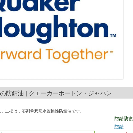
置換性の防錆油 | クエーカーホートン・ジャパン
，11-Bは，溶剤希釈形水置換性防錆油です。
防錆防
防錆