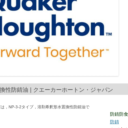
水置換性防錆油 | クエーカーホートン・ジャパン
は，NP-3-2タイプ，溶剤希釈形水置換性防錆油で
防錆防
防錆