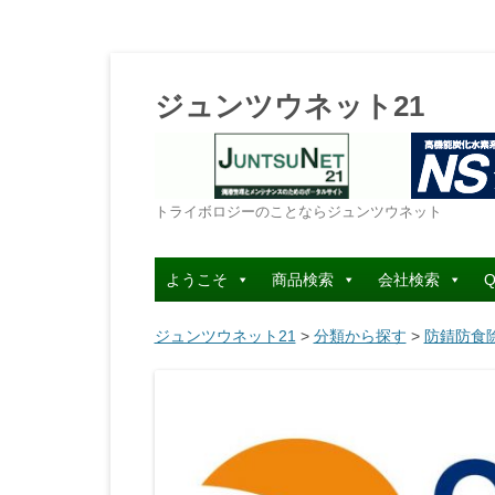
ジュンツウネット21
トライボロジーのことならジュンツウネット
ようこそ
商品検索
会社検索
Q
ジュンツウネット21
>
分類から探す
>
防錆防食