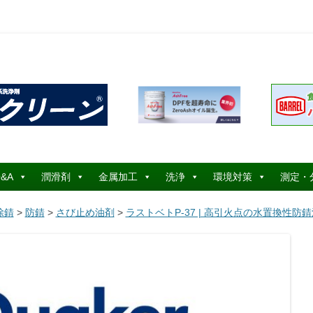
コ
ン
&A
潤滑剤
金属加工
洗浄
環境対策
測定・
テ
ン
ツ
除錆
>
防錆
>
さび止め油剤
>
ラストベトP-37 | 高引火点の水置換性防
へ
ス
キ
ッ
プ