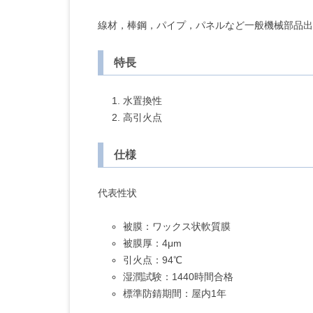
線材，棒鋼，パイプ，パネルなど一般機械部品出
特長
水置換性
高引火点
仕様
代表性状
被膜：ワックス状軟質膜
被膜厚：4μm
引火点：94℃
湿潤試験：1440時間合格
標準防錆期間：屋内1年