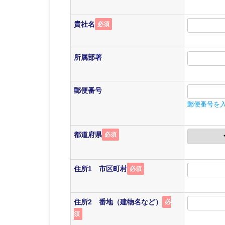
貴社名
必須
所属部署
郵便番号
郵便番号を
都道府県
必須
住所1 市区町村
必須
住所2 番地（建物名など）
必
須