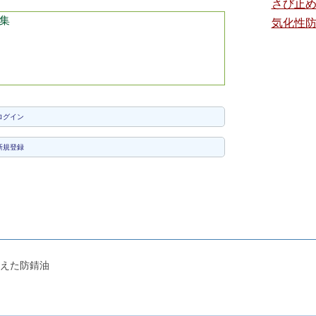
さび止
集
気化性
ログイン
新規登録
えた防錆油