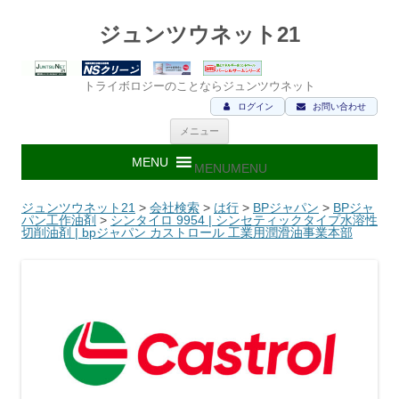
ジュンツウネット21
トライボロジーのことならジュンツウネット
ログイン
お問い合わせ
コ
メニュー
ン
テ
ン
MENU
MENU
ツ
へ
ス
ジュンツウネット21
>
会社検索
>
は行
>
BPジャパン
>
BPジャ
キ
パン工作油剤
>
シンタイロ 9954 | シンセティックタイプ水溶性
ッ
切削油剤 | bpジャパン カストロール 工業用潤滑油事業本部
プ