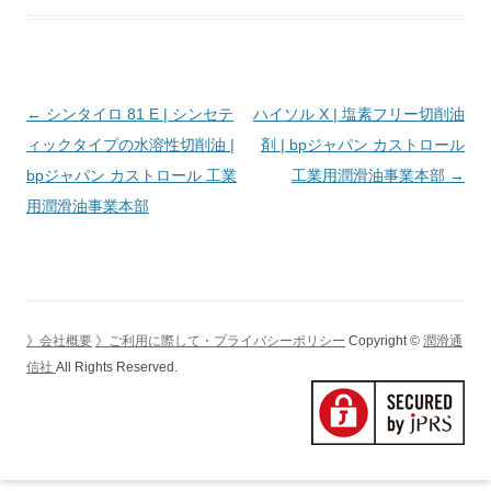
投
←
シンタイロ 81 E | シンセテ
ハイソル X | 塩素フリー切削油
稿
ィックタイプの水溶性切削油 |
剤 | bpジャパン カストロール
ナ
bpジャパン カストロール 工業
工業用潤滑油事業本部
→
ビ
用潤滑油事業本部
ゲ
ー
シ
ョ
》会社概要
》ご利用に際して・プライバシーポリシー
Copyright ©
潤滑通
ン
信社
All Rights Reserved.