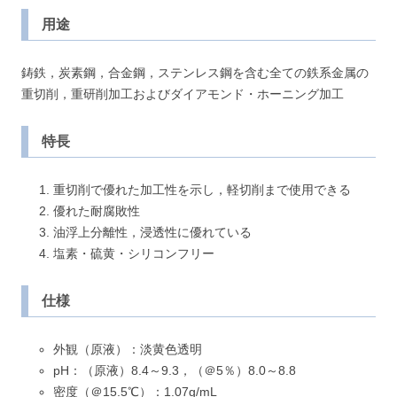
用途
鋳鉄，炭素鋼，合金鋼，ステンレス鋼を含む全ての鉄系金属の
重切削，重研削加工およびダイアモンド・ホーニング加工
特長
重切削で優れた加工性を示し，軽切削まで使用できる
優れた耐腐敗性
油浮上分離性，浸透性に優れている
塩素・硫黄・シリコンフリー
仕様
外観（原液）：淡黄色透明
pH：（原液）8.4～9.3，（＠5％）8.0～8.8
密度（＠15.5℃）：1.07g/mL