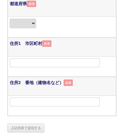
都道府県
必須
住所1 市区町村
必須
住所2 番地（建物名など）
必須