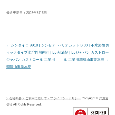
最終更新日：2025年8月5日
投
←
シンタイロ 9918 | シンセテ
バリオカット B 30 | 不水溶性切
稿
ィックタイプ水溶性切削油 | bp
削油剤 | bpジャパン カストロー
ナ
ジャパン カストロール 工業用
ル 工業用潤滑油事業本部
→
ビ
潤滑油事業本部
ゲ
ー
シ
ョ
》会社概要
》ご利用に際して・プライバシーポリシー
Copyright ©
潤滑通
ン
信社
All Rights Reserved.