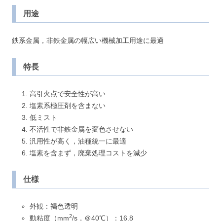
用途
鉄系金属，非鉄金属の幅広い機械加工用途に最適
特長
高引火点で安全性が高い
塩素系極圧剤を含まない
低ミスト
不活性で非鉄金属を変色させない
汎用性が高く，油種統一に最適
塩素を含まず，廃棄処理コストを減少
仕様
外観：褐色透明
2
動粘度（mm
/s，＠40℃）：16.8