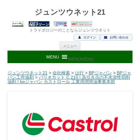
ジュンツウネット21
トライボロジーのことならジュンツウネット
ログイン
お問い合わせ
コ
メニュー
ン
テ
ン
MENU
MENU
ツ
へ
ス
ジュンツウネット21
>
会社検索
>
は行
>
BPジャパン
>
BPジャ
キ
パン工作油剤
>
バリオカット C 210 | 高引火点の不水溶性切削
ッ
油剤 | bpジャパン カストロール 工業用潤滑油事業本部
プ