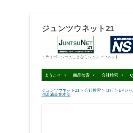
ジュンツウネット21
トライボロジーのことならジュンツウネット
ようこそ
商品検索
会社検索
Q
ジュンツウネット21
>
会社検索
>
は行
>
BPジ
潤滑油事業本部