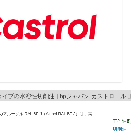
ルブルタイプの水溶性切削油 | bpジャパン カストロー
ル RAL BF J（Alusol RAL BF J）は，高
工作油
切削油