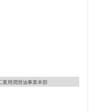
ル 工業用潤滑油事業本部
剤