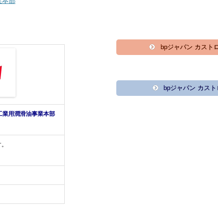
業本部
bpジャパン カスト
bpジャパン カス
 工業用潤滑油事業本部
す。