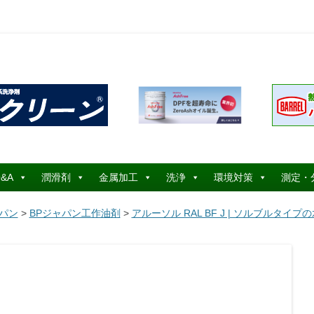
コ
ン
&A
潤滑剤
金属加工
洗浄
環境対策
測定・
テ
ン
ツ
ャパン
>
BPジャパン工作油剤
>
アルーソル RAL BF J | ソルブルタイ
へ
ス
キ
ッ
プ