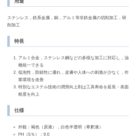
用途
ステンレス，鉄系金属，銅，アルミ等非鉄金属の切削加工，研
削加工
特長
アルミ合金，ステンレス鋼などの多様な加工に対応し，油
種統一できる
低泡性，防錆性に優れ，皮膚や人体への刺激が少なく，作
業環境を改善
特別なエステル技術の潤滑向上剤は工具寿命を延長・表面
粗度を向上
仕様
外観：褐色（原液），白色半透明（希釈液）
PH（5％）：9.0