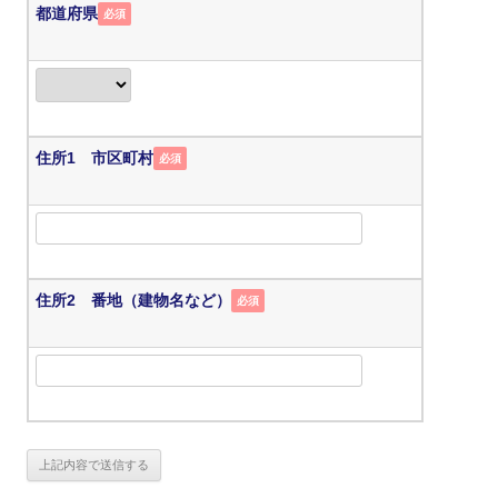
都道府県
必須
住所1 市区町村
必須
住所2 番地（建物名など）
必須