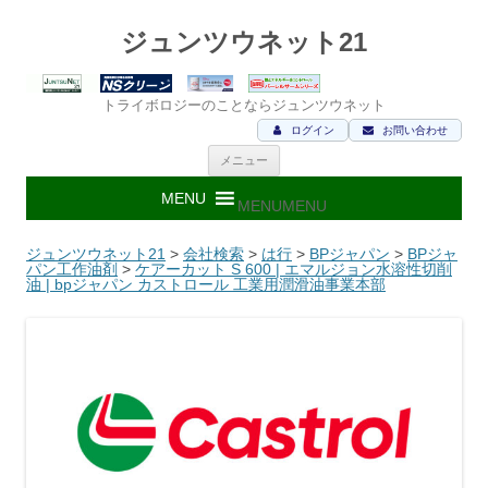
ジュンツウネット21
トライボロジーのことならジュンツウネット
ログイン
お問い合わせ
コ
メニュー
ン
テ
ン
MENU
MENU
ツ
へ
ス
ジュンツウネット21
>
会社検索
>
は行
>
BPジャパン
>
BPジャ
キ
パン工作油剤
>
ケアーカット S 600 | エマルジョン水溶性切削
ッ
油 | bpジャパン カストロール 工業用潤滑油事業本部
プ