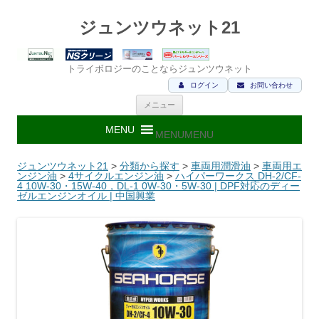
ジュンツウネット21
トライボロジーのことならジュンツウネット
ログイン
お問い合わせ
コ
メニュー
ン
テ
ン
MENU
MENU
ツ
へ
ス
ジュンツウネット21
>
分類から探す
>
車両用潤滑油
>
車両用エ
キ
ンジン油
>
4サイクルエンジン油
>
ハイパーワークス DH-2/CF-
ッ
4 10W-30・15W-40，DL-1 0W-30・5W-30 | DPF対応のディー
プ
ゼルエンジンオイル | 中国興業