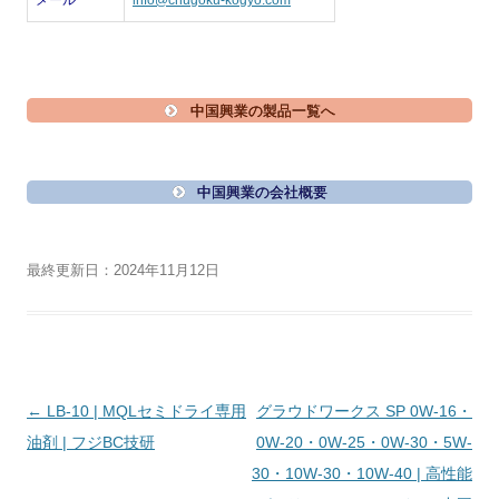
メール
info@chugoku-kogyo.com
中国興業の製品一覧へ
中国興業の会社概要
最終更新日：2024年11月12日
投
←
LB-10 | MQLセミドライ専用
グラウドワークス SP 0W-16・
稿
油剤 | フジBC技研
0W-20・0W-25・0W-30・5W-
ナ
30・10W-30・10W-40 | 高性能