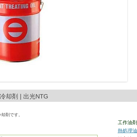
性冷却剤 | 出光NTG
性冷却剤です。
工作油
熱処理