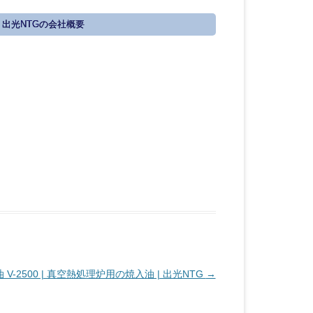
出光NTGの会社概要
V-2500 | 真空熱処理炉用の焼入油 | 出光NTG
→