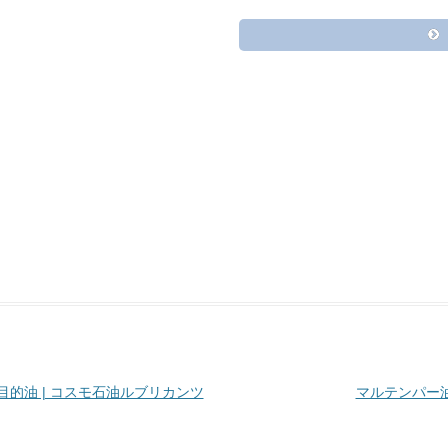
目的油 | コスモ石油ルブリカンツ
マルテンパー油 