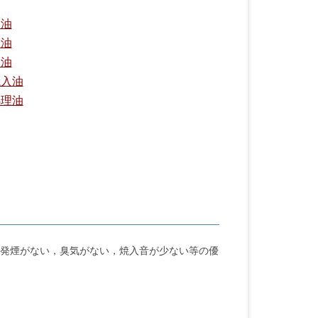
入油
し油
入油
焼入油
処理油
発煙がない，臭気がない，焼入音が少ない等の優