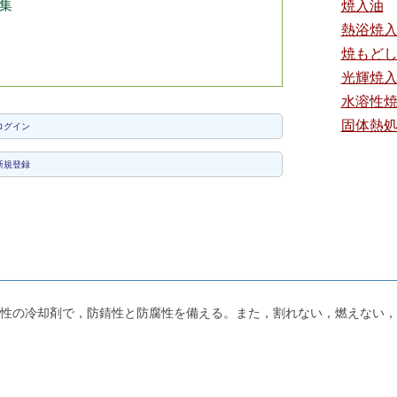
集
焼入油
熱浴焼
焼もど
光輝焼
水溶性
固体熱
ログイン
新規登録
性の冷却剤で，防錆性と防腐性を備える。また，割れない，燃えない，