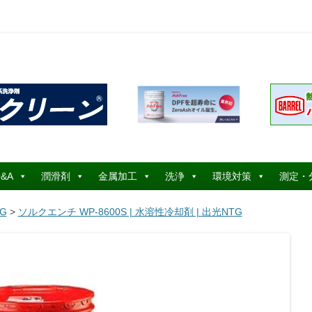
コ
ン
&A
潤滑剤
金属加工
洗浄
環境対策
測定・
テ
ン
ツ
G
>
ソルクエンチ WP-8600S | 水溶性冷却剤 | 出光NTG
へ
ス
キ
ッ
プ