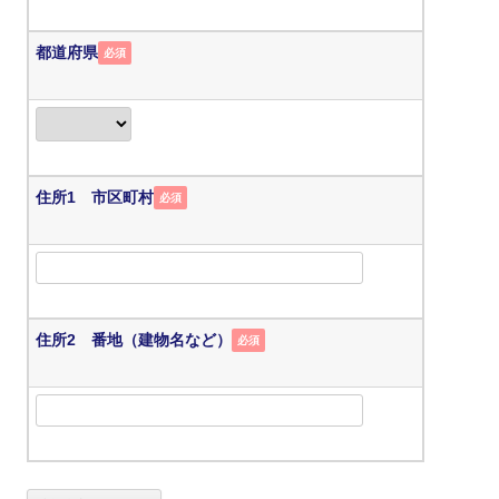
都道府県
必須
住所1 市区町村
必須
住所2 番地（建物名など）
必須