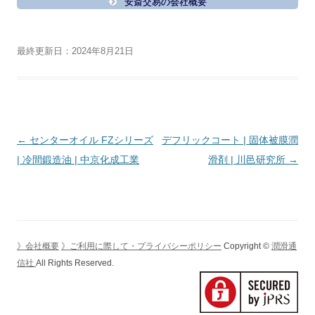
安斎交易の会社概要
最終更新日：2024年8月21日
投
←
センターオイル FZシリーズ
デフリックコート | 固体被膜潤
稿
| 冷間鍛造油 | 中京化成工業
滑剤 | 川邑研究所
→
ナ
ビ
ゲ
ー
》会社概要
》ご利用に際して・プライバシーポリシー
Copyright ©
潤滑通
シ
信社
All Rights Reserved.
ョ
ン