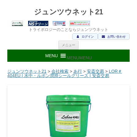
ジュンツウネット21
トライボロジーのことならジュンツウネット
ログイン
お問い合わせ
コ
メニュー
ン
テ
ン
MENU
MENU
ツ
へ
ス
ジュンツウネット21
>
会社検索
>
あ行
>
安斎交易
>
LOR＃
キ
404EU | 水中・ルボン潤滑シールグリース | 安斎交易
ッ
プ