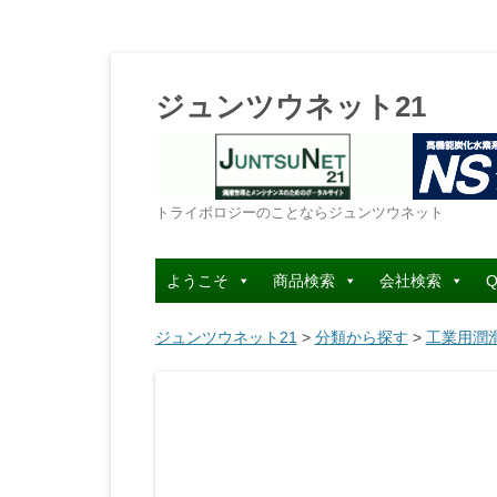
ジュンツウネット21
トライボロジーのことならジュンツウネット
ようこそ
商品検索
会社検索
Q
ジュンツウネット21
>
分類から探す
>
工業用潤