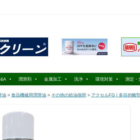
コ
ン
&A
潤滑剤
金属加工
洗浄
環境対策
測定・
テ
ン
ツ
滑油
>
食品機械用潤滑油
>
その他の給油個所
>
アクセルFG | 多目的離
へ
ス
キ
ッ
プ