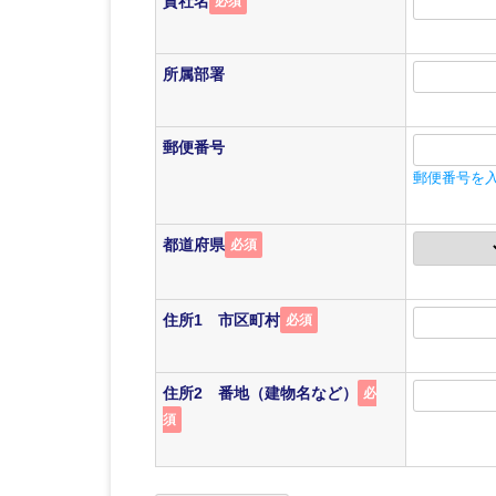
貴社名
必須
所属部署
郵便番号
郵便番号を
都道府県
必須
住所1 市区町村
必須
住所2 番地（建物名など）
必
須