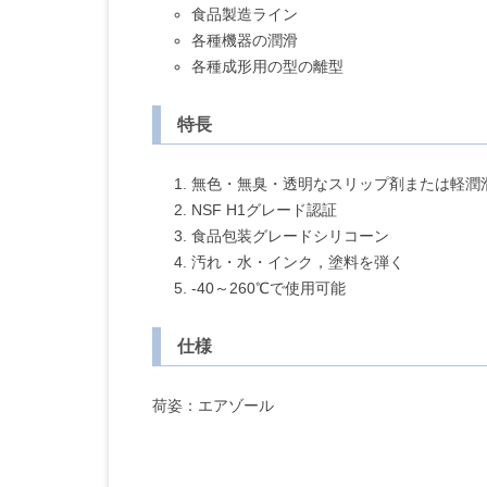
食品製造ライン
各種機器の潤滑
各種成形用の型の離型
特長
無色・無臭・透明なスリップ剤または軽潤
NSF H1グレード認証
食品包装グレードシリコーン
汚れ・水・インク，塗料を弾く
-40～260℃で使用可能
仕様
荷姿：エアゾール