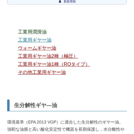
新規登録
工業用潤滑油
工業用ギヤー油
ウォームギヤー油
工業用ギヤー油2種（極圧）
工業用ギヤー油1種（ROタイプ）
その他工業用ギヤー油
生分解性ギヤ―油
環境基準（EPA 2013 VGP）に適合した生分解性のギヤー油。
強靭な油膜と高い酸化安定性で機器を長期保護し，水分離性や