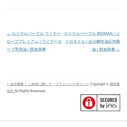
投
←
ロイヤルパープル ワイヤー
ロイヤルパープル BIOMAXハイ
稿
ローププレミアム | ワイヤーロ
ドロオイル | 生分解性油圧作動
ナ
ープ専用油 | 西進商事
油 | 西進商事
→
ビ
ゲ
ー
シ
》会社概要
》ご利用に際して・プライバシーポリシー
Copyright ©
潤滑通
ョ
信社
All Rights Reserved.
ン