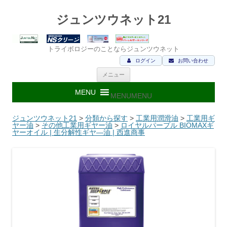
ジュンツウネット21
トライボロジーのことならジュンツウネット
ログイン
お問い合わせ
コ
メニュー
ン
テ
ン
MENU
MENU
ツ
へ
ス
ジュンツウネット21
>
分類から探す
>
工業用潤滑油
>
工業用ギ
キ
ヤー油
>
その他工業用ギヤー油
>
ロイヤルパープル BIOMAXギ
ッ
ヤーオイル | 生分解性ギヤ―油 | 西進商事
プ