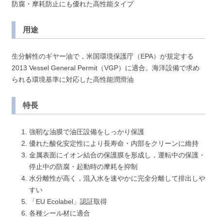
防腐・摩耗防止にも優れた高性能タイプ
用途
生分解性のギヤー油で，米国環境保護庁（EPA）が規定する
2013 Vessel General Permit（VGP）に適合。海洋設備で求め
られる環境基準に対応した高性能潤滑油
特長
強靭な油膜で油圧設備をしっかり保護
優れた酸化安定性により長寿命・内部をクリーンに維持
金属表面にイオン結合の保護膜を形成し，運転中の保護・
停止中の防腐・起動時の摩耗を抑制
水分離性が高く，混入水を速やかに完全分離して排出しや
すい
「EU Ecolabel」認証取得
各種シール材に適合