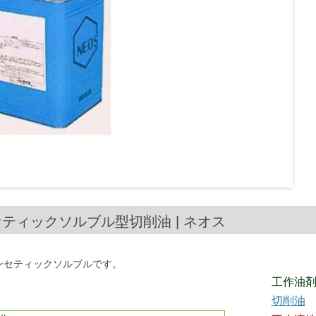
シンセティックソルブル型切削油 | ネオス
シンセティックソルブルです。
工作油
切削油