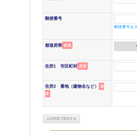
郵便番号
郵便番号を
都道府県
必須
住所1 市区町村
必須
住所2 番地（建物名など）
必
須