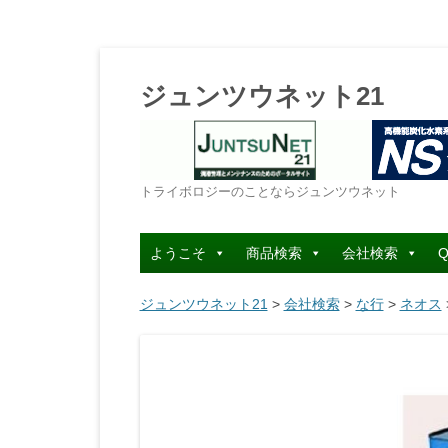
ジュンツウネット21
トライボロジーのことならジュンツウネット
ようこそ
商品検索
会社検索
Q
ジュンツウネット21
>
会社検索
>
な行
>
ネオス