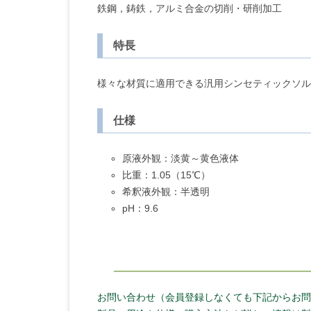
鉄鋼，鋳鉄，アルミ合金の切削・研削加工
特長
様々な材質に適用できる汎用シンセティックソル
仕様
原液外観：淡黄～黄色液体
比重：1.05（15℃）
希釈液外観：半透明
pH：9.6
お問い合わせ（会員登録しなくても下記からお問