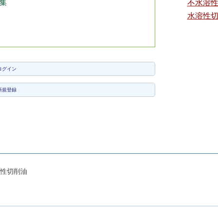
集
不水溶
水溶性
ログイン
新規登録
性切削油