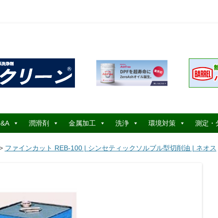
コ
ン
&A
潤滑剤
金属加工
洗浄
環境対策
測定・
テ
ン
ツ
>
ファインカット REB-100 | シンセティックソルブル型切削油 | ネオス
へ
ス
キ
ッ
プ